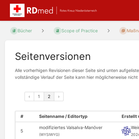
Bücher
Scope of Practice
Maßna
Seitenversionen
Alle vorherhigen Revisionen dieser Seite sind unten aufgelis
vollständige Verlauf der Seite kann hier möglicherweise nic
‹
1
2
›
#
Seitenname / Editortyp
Erstellt
modifiziertes Valsalva-Manöver
Wei
5
(
WYSIWYG)
202