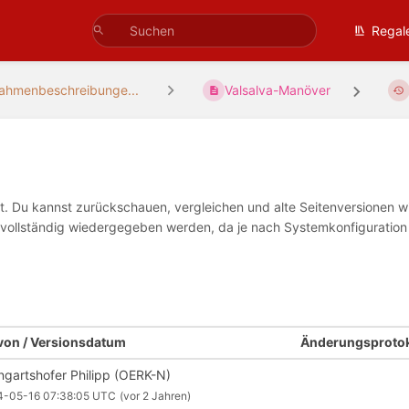
Regal
hmenbeschreibunge...
Valsalva-Manöver
tet. Du kannst zurückschauen, vergleichen und alte Seitenversionen 
ht vollständig wiedergegeben werden, da je nach Systemkonfiguratio
 von / Versionsdatum
Änderungsprotok
ngartshofer Philipp (OERK-N)
4-05-16 07:38:05 UTC
(vor 2 Jahren)