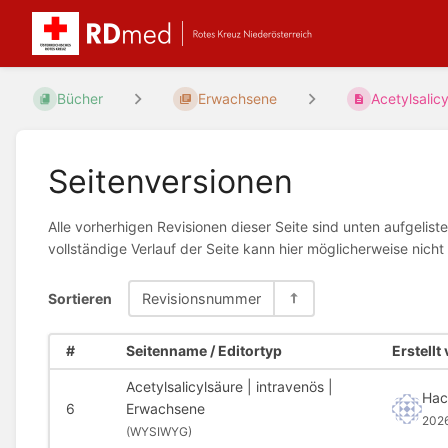
Bücher
Erwachsene
Acetylsalicyl
Seitenversionen
Alle vorherhigen Revisionen dieser Seite sind unten aufgelis
vollständige Verlauf der Seite kann hier möglicherweise nic
Sortieren
Revisionsnummer
#
Seitenname / Editortyp
Erstellt
Acetylsalicylsäure | intravenös |
Hac
6
Erwachsene
202
(
WYSIWYG)