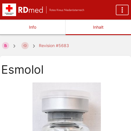
Info
Inhalt
Revision #5683
Esmolol