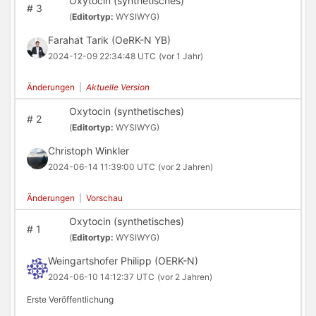
Oxytocin (synthetisches)
#
3
(
Editortyp:
WYSIWYG)
Farahat Tarik (OeRK-N YB)
2024-12-09 22:34:48 UTC
(vor 1 Jahr)
Änderungen
|
Aktuelle Version
Oxytocin (synthetisches)
#
2
(
Editortyp:
WYSIWYG)
Christoph Winkler
2024-06-14 11:39:00 UTC
(vor 2 Jahren)
Änderungen
|
Vorschau
Oxytocin (synthetisches)
#
1
(
Editortyp:
WYSIWYG)
Weingartshofer Philipp (OERK-N)
2024-06-10 14:12:37 UTC
(vor 2 Jahren)
Erste Veröffentlichung