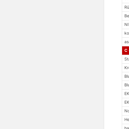
R
Be
N
ko
as
C 
St
Kr
Bl
Bl
E
EK
No
H
ha