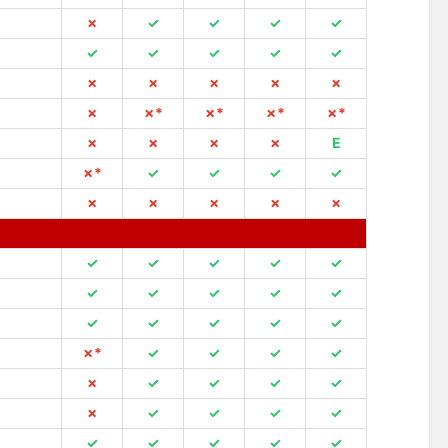
✗
✓
✓
✓
✓
✓
✓
✓
✓
✓
✗
✗
✗
✗
✗
✗
✗*
✗*
✗*
✗*
✗
✗
✗
✗
E
✗*
✓
✓
✓
✓
✗
✗
✗
✗
✗
✓
✓
✓
✓
✓
✓
✓
✓
✓
✓
✓
✓
✓
✓
✓
✗*
✓
✓
✓
✓
✗
✓
✓
✓
✓
✗
✓
✓
✓
✓
✓
✓
✓
✓
✓