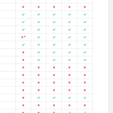
✗
✗
✗
✗
✗
✓
✓
✓
✓
✓
✓
✓
✓
✓
✓
✓
✓
✓
✓
✓
✗*
✓
✓
✓
✓
✓
✓
✓
✓
✓
✗
✓
✓
✓
✓
✗
✓
✓
✓
✓
✗
✗
✗
✗
✗
✗
✗
✗
✗
✗
✗
✗
✗
✗
✗
✗
✗
✗
✗
✗
✗
✓
✓
✓
✓
✗
✗
✗
✗
✗
✗
✗
✗
✓
✓