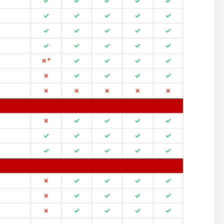
✓
✓
✓
✓
✓
✓
✓
✓
✓
✓
✓
✓
✓
✓
✓
✓
✓
✓
✓
✓
✗*
✓
✓
✓
✓
✗
✓
✓
✓
✓
✗
✗
✗
✗
✗
✗
✓
✓
✓
✓
✓
✓
✓
✓
✓
✓
✓
✓
✓
✓
✗
✓
✓
✓
✓
✗
✓
✓
✓
✓
✗
✓
✓
✓
✓