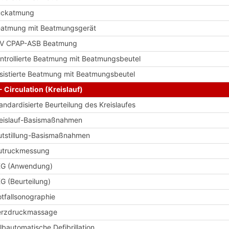
ückatmung
atmung mit Beatmungsgerät
IV CPAP-ASB Beatmung
ntrollierte Beatmung mit Beatmungsbeutel
sistierte Beatmung mit Beatmungsbeutel
- Circulation (Kreislauf)
andardisierte Beurteilung des Kreislaufes
eislauf-Basismaßnahmen
utstillung-Basismaßnahmen
utruckmessung
KG (Anwendung)
G (Beurteilung)
tfallsonographie
erzdruckmassage
lbautomatische Defibrillation