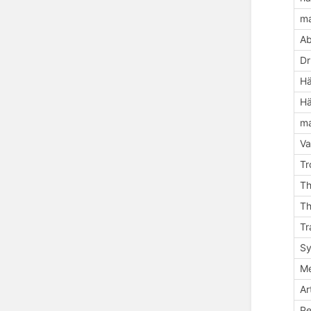
ma
A
Dr
Hä
Hä
ma
Va
Tr
Th
Th
Tr
Sy
Me
Ar
Pe