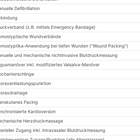
nuelle Defibrillation
bbindung
uckverband (z.B. mittels Emergency Bandage)
mostyptische Wundverbände
mostyptika-Anwendung bei tiefen Wunden ("Wound Packing")
nuelle und mechanische nichtinvasive Blutdruckmessung
gusmanöver inkl. modifiziertes Valsalva-Manöver
ochanterschlinge
oraxentlastungspunktion
oraxdrainage
anskutanes Pacing
nchronisierte Kardioversion
chanische Herzdruckmassage
terieller Zugang inkl. intravasaler Blutdruckmessung
riphervenöser Zugang/Punktion (alle Altersklassen)