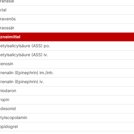
tranasal
ktal
travenös
traossär
zneimittel
etylsalicylsäure (ASS) po.
etylsalicylsäure (ASS) iv.
enosin
renalin (Epinephrin) im./inh.
renalin (Epinephrin) iv.
iodaron
ropin
desonid
tylscopolamin
opidogrel