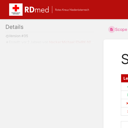
Details
Scope 
Version #35
Erstellt:
vor 2 Jahren
von
Hacker Michael (OeRK-N)
S
L