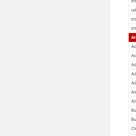
in
re
in
in
Ar
Ac
Ac
Ad
Ad
Ad
Am
At
Bu
Bu
Cl