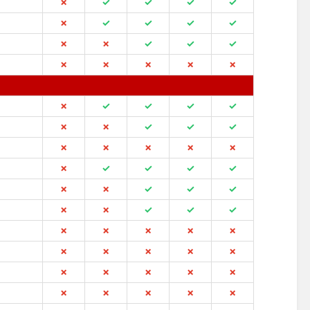
✗
✓
✓
✓
✓
✗
✓
✓
✓
✓
✗
✗
✓
✓
✓
✗
✗
✗
✗
✗
✗
✓
✓
✓
✓
✗
✗
✓
✓
✓
✗
✗
✗
✗
✗
✗
✓
✓
✓
✓
✗
✗
✓
✓
✓
✗
✗
✓
✓
✓
✗
✗
✗
✗
✗
✗
✗
✗
✗
✗
✗
✗
✗
✗
✗
✗
✗
✗
✗
✗