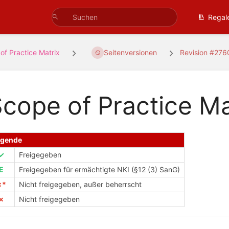
Regal
of Practice Matrix
Seitenversionen
Revision #276
cope of Practice Ma
egende
✓
Freigegeben
E
Freigegeben für ermächtigte NKI (§12 (3) SanG)
✗*
Nicht freigegeben, außer beherrscht
✗
Nicht freigegeben