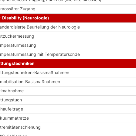
traossärer Zugang
- Disability (Neurologie)
andardisierte Beurteilung der Neurologie
utzuckermessung
emperaturmessung
mperaturmessung mit Temperatursonde
ttungstechniken
ttungstechniken-Basismaßnahmen
mobilisation-Basismaßnahmen
elmabnahme
ttungstuch
haufeltrage
akuummatratze
tremitätenschienung