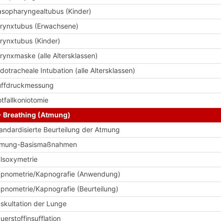
sopharyngealtubus (Kinder)
rynxtubus (Erwachsene)
rynxtubus (Kinder)
rynxmaske (alle Altersklassen)
dotracheale Intubation (alle Altersklassen)
ffdruckmessung
tfallkoniotomie
- Breathing (Atmung)
andardisierte Beurteilung der Atmung
tmung-Basismaßnahmen
lsoxymetrie
pnometrie/Kapnografie (Anwendung)
pnometrie/Kapnografie (Beurteilung)
skultation der Lunge
uerstoffinsufflation