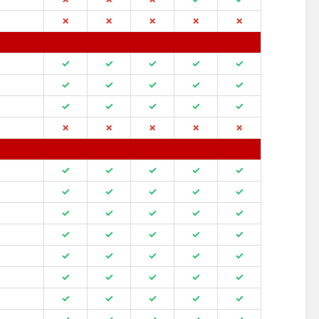
✗
✗
✗
✗
✗
✓
✓
✓
✓
✓
✓
✓
✓
✓
✓
✓
✓
✓
✓
✓
✗
✗
✗
✗
✗
✓
✓
✓
✓
✓
✓
✓
✓
✓
✓
✓
✓
✓
✓
✓
✓
✓
✓
✓
✓
✓
✓
✓
✓
✓
✓
✓
✓
✓
✓
✓
✓
✓
✓
✓