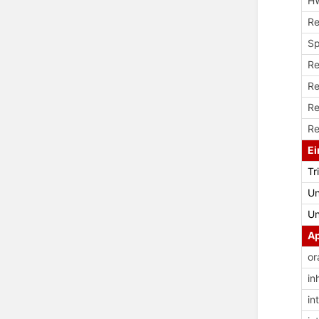
H
Re
Sp
Re
Re
Re
Re
Ei
Tr
Un
Un
Ap
or
in
in