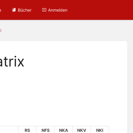
e
Bücher
Anmelden
0
trix
RS
NFS
NKA
NKV
NKI