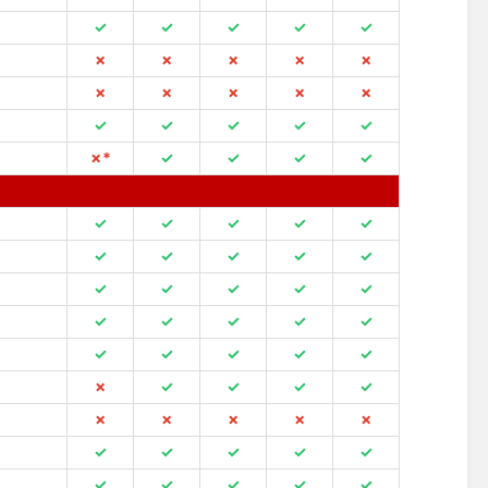
✓
✓
✓
✓
✓
✗
✗
✗
✗
✗
✗
✗
✗
✗
✗
✓
✓
✓
✓
✓
✗*
✓
✓
✓
✓
✓
✓
✓
✓
✓
✓
✓
✓
✓
✓
✓
✓
✓
✓
✓
✓
✓
✓
✓
✓
✓
✓
✓
✓
✓
✗
✓
✓
✓
✓
✗
✗
✗
✗
✗
✓
✓
✓
✓
✓
✓
✓
✓
✓
✓