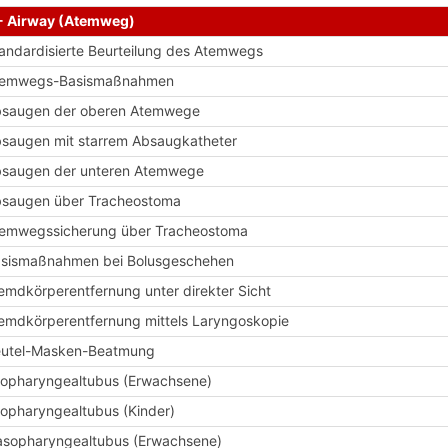
- Airway (Atemweg)
andardisierte Beurteilung des Atemwegs
temwegs-Basismaßnahmen
saugen der oberen Atemwege
saugen mit starrem Absaugkatheter
saugen der unteren Atemwege
saugen über Tracheostoma
emwegssicherung über Tracheostoma
sismaßnahmen bei Bolusgeschehen
emdkörperentfernung unter direkter Sicht
emdkörperentfernung mittels Laryngoskopie
utel-Masken-Beatmung
opharyngealtubus (Erwachsene)
opharyngealtubus (Kinder)
sopharyngealtubus (Erwachsene)