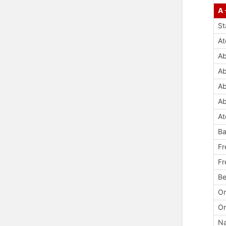
A 
St
A
Ab
Ab
Ab
Ab
At
Ba
Fr
Fr
Be
Or
Or
Na