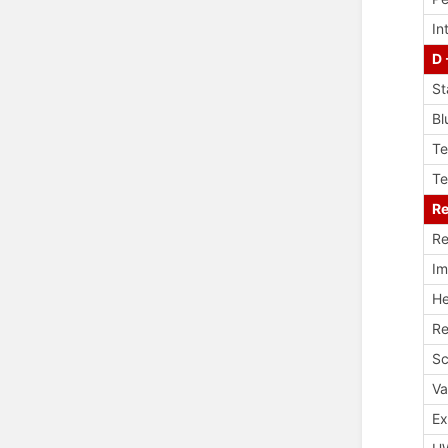
In
D 
St
Bl
T
Te
Re
Re
Im
H
Re
Sc
V
Ex