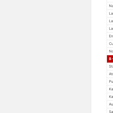
Na
La
La
La
En
Cu
No
B 
St
A
Pu
Ka
Ka
Au
Sa