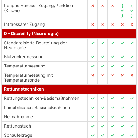
Periphervenöser Zugang/Punktion
✗
✗
✗
(
(
(Kinder)
✓
✓
)
)
Intraossärer Zugang
✗
✗
✗
✗
✗
D - Disability (Neurologie)
Standardisierte Beurteilung der
✓
✓
✓
✓
✓
Neurologie
Blutzuckermessung
✓
✓
✓
✓
✓
Temperaturmessung
✓
✓
✓
✓
✓
Temperaturmessung mit
✗
✗
✗
✗
✗
Temperatursonde
Rettungstechniken
Rettungstechniken-Basismaßnahmen
✓
✓
✓
✓
✓
Immobilisation-Basismaßnahmen
✓
✓
✓
✓
✓
Helmabnahme
✓
✓
✓
✓
✓
Rettungstuch
✓
✓
✓
✓
✓
Schaufeltrage
✓
✓
✓
✓
✓