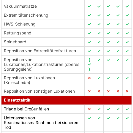
Vakuummatratze
✓
✓
✓
✓
✓
Extremitätenschienung
✓
✓
✓
✓
✓
HWS-Schienung
✓
✓
✓
✓
✓
Rettungsband
✓
✓
✓
✓
✓
Spineboard
✓
✓
✓
✓
✓
Reposition von Extremitätenfrakturen
✓
✓
✓
✓
✓
Reposition von
(
✓
✓
✓
✓
Luxationen/Luxationsfrakturen (oberes
✓
Sprunggelenk)
)
Reposition von Luxationen
✗
✓
✓
✓
✓
(Kniescheibe)
Reposition von sonstigen Luxationen
✗
✗
✗
✗
✗
Einsatztaktik
Triage bei Großunfällen
✗
✓
✓
✓
✓
Unterlassen von
✓
✓
✓
✓
✓
Reanimationsmaßnahmen bei sicherem
Tod