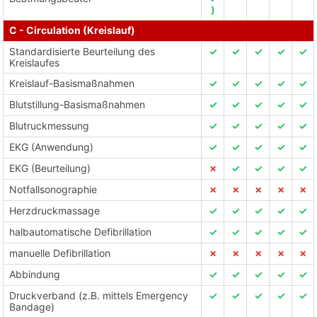
)
C - Circulation (Kreislauf)
Standardisierte Beurteilung des
✓
✓
✓
✓
✓
Kreislaufes
Kreislauf-Basismaßnahmen
✓
✓
✓
✓
✓
Blutstillung-Basismaßnahmen
✓
✓
✓
✓
✓
Blutruckmessung
✓
✓
✓
✓
✓
EKG (Anwendung)
✓
✓
✓
✓
✓
EKG (Beurteilung)
✗
✓
✓
✓
✓
Notfallsonographie
✗
✗
✗
✗
✗
Herzdruckmassage
✓
✓
✓
✓
✓
halbautomatische Defibrillation
✓
✓
✓
✓
✓
manuelle Defibrillation
✗
✗
✗
✗
✗
Abbindung
✓
✓
✓
✓
✓
Druckverband (z.B. mittels Emergency
✓
✓
✓
✓
✓
Bandage)