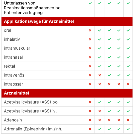
Unterlassen von
✓
✓
✓
✓
✓
Reanimationsmaßnahmen bei
Patientenverfügung
Applikationswege für Arzneimittel
oral
✗
✓
✓
✓
✓
inhalativ
✗
✓
✓
✓
✓
intramuskulär
✗
✓
✓
✓
✓
intranasal
✗
✓
✓
✓
✓
rektal
✗
✓
✓
✓
✓
intravenös
✗
✗
✓
✓
✓
intraossär
✗
✗
✗
✗
✗
Arzneimittel
Acetylsalicylsäure (ASS) po.
✗
✓
✓
✓
✓
Acetylsalicylsäure (ASS) iv.
✗
✗
✓
✓
✓
Adenosin
✗
✗
✗
✗
✗
Adrenalin (Epinephrin) im./inh.
✗
✓
✓
✓
✓