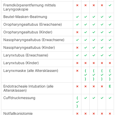
Fremdkörperentfernung mittels
✗
✗
✗
✗
✓
Laryngoskopie
Beutel-Masken-Beatmung
✓
✓
✓
✓
✓
Oropharyngealtubus (Erwachsene)
✓
✓
✓
✓
✓
Oropharyngealtubus (Kinder)
✗
✓
✓
✓
✓
Nasopharyngealtubus (Erwachsene)
✓
✓
✓
✓
✓
Nasopharyngealtubus (Kinder)
✗
✓
✓
✓
✓
Larynxtubus (Erwachsene)
✓
✓
✓
✓
✓
Larynxtubus (Kinder)
✗
✗
✗
✗
✗
Larynxmaske (alle Altersklassen)
✗
(
(
(
(
✓
✓
✓
✓
)
)
)
)
Endotracheale Intubation (alle
✗
✗
✗
✗
E
Altersklassen)
Cuffdruckmessung
(
✓
✓
✓
✓
✓
)
Notfallkoniotomie
✗
✗
✗
✗
✗