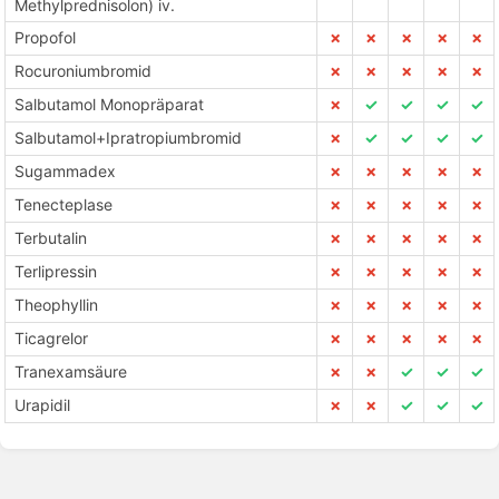
Methylprednisolon) iv.
Propofol
✗
✗
✗
✗
✗
Rocuroniumbromid
✗
✗
✗
✗
✗
Salbutamol Monopräparat
✗
✓
✓
✓
✓
Salbutamol+Ipratropiumbromid
✗
✓
✓
✓
✓
Sugammadex
✗
✗
✗
✗
✗
Tenecteplase
✗
✗
✗
✗
✗
Terbutalin
✗
✗
✗
✗
✗
Terlipressin
✗
✗
✗
✗
✗
Theophyllin
✗
✗
✗
✗
✗
Ticagrelor
✗
✗
✗
✗
✗
Tranexamsäure
✗
✗
✓
✓
✓
Urapidil
✗
✗
✓
✓
✓