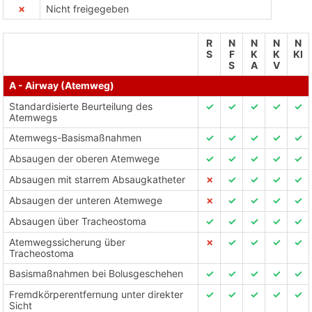
✗
Nicht freigegeben
R
N
N
N
N
S
F
K
K
KI
S
A
V
A - Airway (Atemweg)
Standardisierte Beurteilung des
✓
✓
✓
✓
✓
Atemwegs
Atemwegs-Basismaßnahmen
✓
✓
✓
✓
✓
Absaugen der oberen Atemwege
✓
✓
✓
✓
✓
Absaugen mit starrem Absaugkatheter
✗
✓
✓
✓
✓
Absaugen der unteren Atemwege
✗
✓
✓
✓
✓
Absaugen über Tracheostoma
✓
✓
✓
✓
✓
Atemwegssicherung über
✗
✓
✓
✓
✓
Tracheostoma
Basismaßnahmen bei Bolusgeschehen
✓
✓
✓
✓
✓
Fremdkörperentfernung unter direkter
✓
✓
✓
✓
✓
Sicht