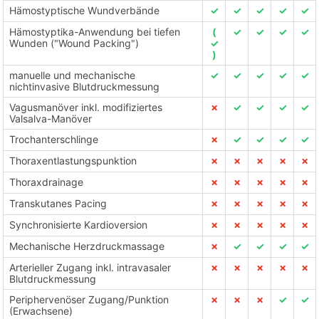
Hämostyptische Wundverbände
✓
✓
✓
✓
✓
Hämostyptika-Anwendung bei tiefen
(
✓
✓
✓
✓
Wunden ("Wound Packing")
✓
)
manuelle und mechanische
✓
✓
✓
✓
✓
nichtinvasive Blutdruckmessung
Vagusmanöver inkl. modifiziertes
✗
✓
✓
✓
✓
Valsalva-Manöver
Trochanterschlinge
✗
✓
✓
✓
✓
Thoraxentlastungspunktion
✗
✗
✗
✗
✗
Thoraxdrainage
✗
✗
✗
✗
✗
Transkutanes Pacing
✗
✗
✗
✗
✗
Synchronisierte Kardioversion
✗
✗
✗
✗
✗
Mechanische Herzdruckmassage
✗
✓
✓
✓
✓
Arterieller Zugang inkl. intravasaler
✗
✗
✗
✗
✗
Blutdruckmessung
Periphervenöser Zugang/Punktion
✗
✗
✗
✓
✓
(Erwachsene)