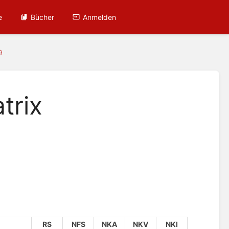
e
Bücher
Anmelden
9
trix
RS
NFS
NKA
NKV
NKI