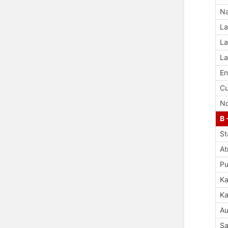
Na
La
La
La
En
Cu
No
B 
St
A
Pu
Ka
Ka
Au
Sa