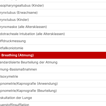
sopharyngealtubus (Kinder)
rynxtubus (Erwachsene)
rynxtubus (Kinder)
rynxmaske (alle Altersklassen)
dotracheale Intubation (alle Altersklassen)
ffdruckmessung
tfallkoniotomie
- Breathing (Atmung)
andardisierte Beurteilung der Atmung
tmung-Basismaßnahmen
lsoxymetrie
pnometrie/Kapnografie (Anwendung)
pnometrie/Kapnografie (Beurteilung)
skultation der Lunge
uerstoffinsufflation