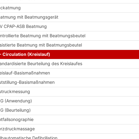
ückatmung
atmung mit Beatmungsgerät
IV CPAP-ASB Beatmung
ntrollierte Beatmung mit Beatmungsbeutel
sistierte Beatmung mit Beatmungsbeutel
- Circulation (Kreislauf)
andardisierte Beurteilung des Kreislaufes
eislauf-Basismaßnahmen
utstillung-Basismaßnahmen
utruckmessung
KG (Anwendung)
G (Beurteilung)
tfallsonographie
erzdruckmassage
lbautomatische Defibrillation