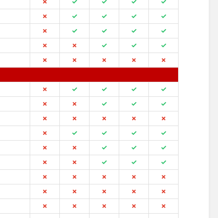
✗
✓
✓
✓
✓
✗
✓
✓
✓
✓
✗
✓
✓
✓
✓
✗
✗
✓
✓
✓
✗
✗
✗
✗
✗
✗
✓
✓
✓
✓
✗
✗
✓
✓
✓
✗
✗
✗
✗
✗
✗
✓
✓
✓
✓
✗
✗
✓
✓
✓
✗
✗
✓
✓
✓
✗
✗
✗
✗
✗
✗
✗
✗
✗
✗
✗
✗
✗
✗
✗