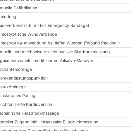
nuelle Defibrillation
bbindung
uckverband (z.B. mittels Emergency Bandage)
mostyptische Wundverbände
mostyptika-Anwendung bei tiefen Wunden ("Wound Packing")
nuelle und mechanische nichtinvasive Blutdruckmessung
gusmanöver inkl. modifiziertes Valsalva-Manöver
ochanterschlinge
oraxentlastungspunktion
oraxdrainage
anskutanes Pacing
nchronisierte Kardioversion
chanische Herzdruckmassage
terieller Zugang inkl. intravasaler Blutdruckmessung
riphervenöser Zugang/Punktion (Erwachsene)