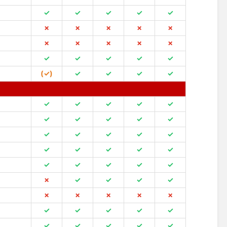
✓
✓
✓
✓
✓
✗
✗
✗
✗
✗
✗
✗
✗
✗
✗
✓
✓
✓
✓
✓
(✓)
✓
✓
✓
✓
✓
✓
✓
✓
✓
✓
✓
✓
✓
✓
✓
✓
✓
✓
✓
✓
✓
✓
✓
✓
✓
✓
✓
✓
✓
✗
✓
✓
✓
✓
✗
✗
✗
✗
✗
✓
✓
✓
✓
✓
✓
✓
✓
✓
✓