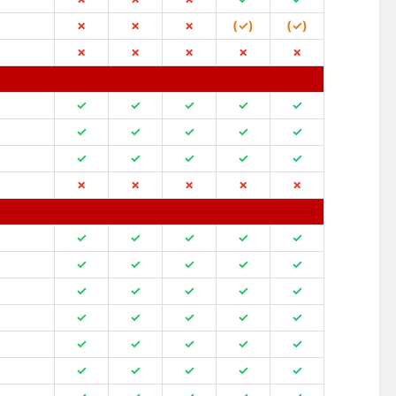
✗
✗
✗
(✓)
(✓)
✗
✗
✗
✗
✗
✓
✓
✓
✓
✓
✓
✓
✓
✓
✓
✓
✓
✓
✓
✓
✗
✗
✗
✗
✗
✓
✓
✓
✓
✓
✓
✓
✓
✓
✓
✓
✓
✓
✓
✓
✓
✓
✓
✓
✓
✓
✓
✓
✓
✓
✓
✓
✓
✓
✓