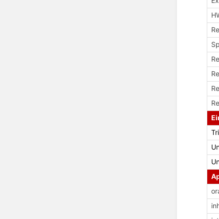
Ex
H
Re
Sp
Re
Re
Re
Re
Ei
Tr
Un
Un
Ap
or
in