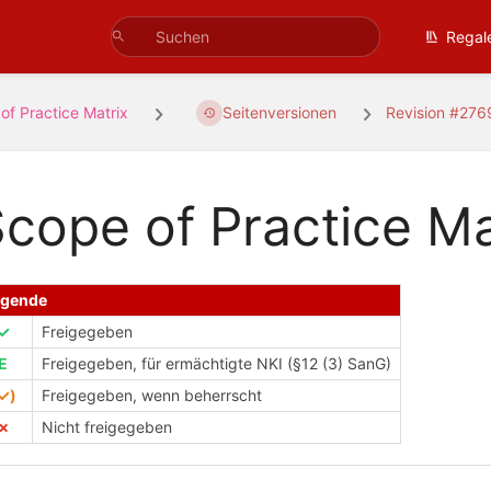
Regal
of Practice Matrix
Seitenversionen
Revision #276
cope of Practice Ma
egende
✓
Freigegeben
E
Freigegeben, für ermächtigte NKI (§12 (3) SanG)
✓)
Freigegeben, wenn beherrscht
✗
Nicht freigegeben