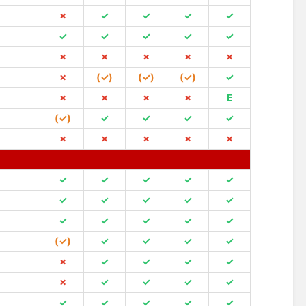
✗
✓
✓
✓
✓
✓
✓
✓
✓
✓
✗
✗
✗
✗
✗
✗
(✓)
(✓)
(✓)
✓
✗
✗
✗
✗
E
(✓)
✓
✓
✓
✓
✗
✗
✗
✗
✗
✓
✓
✓
✓
✓
✓
✓
✓
✓
✓
✓
✓
✓
✓
✓
(✓)
✓
✓
✓
✓
✗
✓
✓
✓
✓
✗
✓
✓
✓
✓
✓
✓
✓
✓
✓