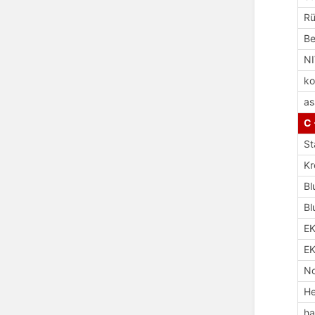
R
Be
N
ko
as
C 
St
Kr
Bl
Bl
E
EK
No
H
ha