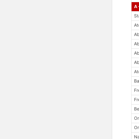
A 
St
A
Ab
Ab
Ab
Ab
At
Ba
Fr
Fr
Be
Or
Or
Na