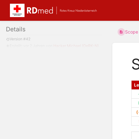
Details
Scope 
Version #42
Erstellt:
vor 2 Jahren
von
Hacker Michael (OeRK-N)
S
L
(