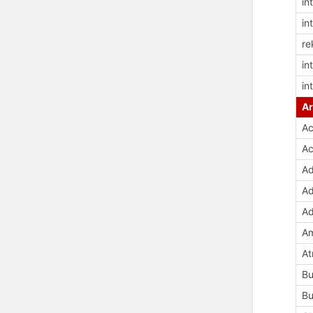
in
in
re
in
in
Ar
Ac
Ac
Ad
Ad
Ad
Am
At
Bu
Bu