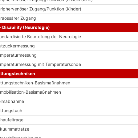
riphervenöser Zugang/Punktion (Kinder)
traossärer Zugang
- Disability (Neurologie)
andardisierte Beurteilung der Neurologie
utzuckermessung
emperaturmessung
mperaturmessung mit Temperatursonde
ttungstechniken
ttungstechniken-Basismaßnahmen
mobilisation-Basismaßnahmen
elmabnahme
ttungstuch
haufeltrage
akuummatratze