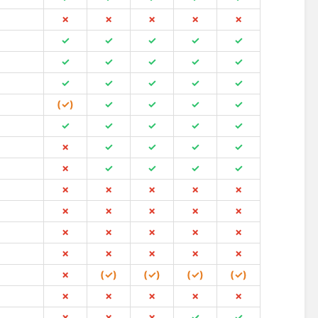
✗
✗
✗
✗
✗
✓
✓
✓
✓
✓
✓
✓
✓
✓
✓
✓
✓
✓
✓
✓
(✓)
✓
✓
✓
✓
✓
✓
✓
✓
✓
✗
✓
✓
✓
✓
✗
✓
✓
✓
✓
✗
✗
✗
✗
✗
✗
✗
✗
✗
✗
✗
✗
✗
✗
✗
✗
✗
✗
✗
✗
✗
(✓)
(✓)
(✓)
(✓)
✗
✗
✗
✗
✗
✗
✗
✗
✓
✓