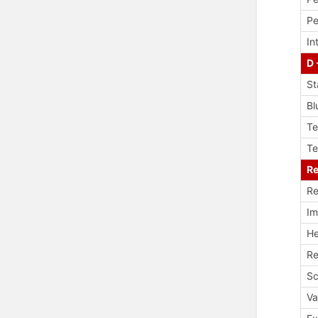
Pe
In
D 
St
Bl
T
Te
Re
Re
Im
H
Re
Sc
V