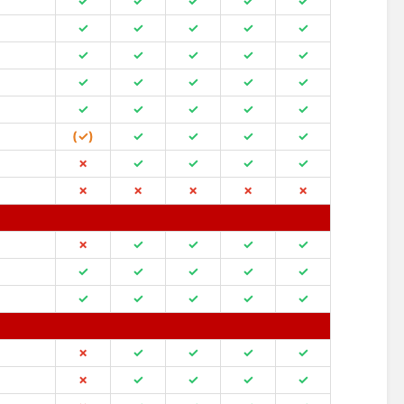
✓
✓
✓
✓
✓
✓
✓
✓
✓
✓
✓
✓
✓
✓
✓
✓
✓
✓
✓
✓
✓
✓
✓
✓
✓
(✓)
✓
✓
✓
✓
✗
✓
✓
✓
✓
✗
✗
✗
✗
✗
✗
✓
✓
✓
✓
✓
✓
✓
✓
✓
✓
✓
✓
✓
✓
✗
✓
✓
✓
✓
✗
✓
✓
✓
✓