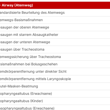
- Airway (Atemweg)
andardisierte Beurteilung des Atemwegs
temwegs-Basismaßnahmen
saugen der oberen Atemwege
saugen mit starrem Absaugkatheter
saugen der unteren Atemwege
saugen über Tracheostoma
emwegssicherung über Tracheostoma
sismaßnahmen bei Bolusgeschehen
emdkörperentfernung unter direkter Sicht
emdkörperentfernung mittels Laryngoskopie
utel-Masken-Beatmung
opharyngealtubus (Erwachsene)
opharyngealtubus (Kinder)
sopharyngealtubus (Erwachsene)