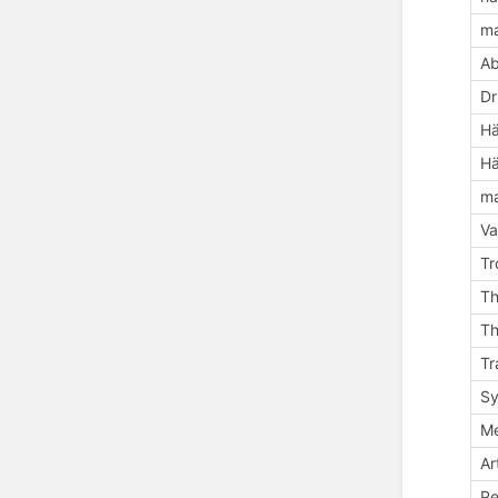
ma
A
Dr
Hä
Hä
ma
Va
Tr
Th
Th
Tr
Sy
Me
Ar
Pe