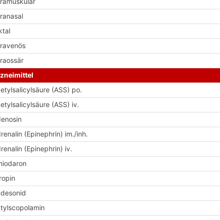
tramuskulär
tranasal
ktal
travenös
traossär
zneimittel
etylsalicylsäure (ASS) po.
etylsalicylsäure (ASS) iv.
enosin
renalin (Epinephrin) im./inh.
renalin (Epinephrin) iv.
iodaron
ropin
desonid
tylscopolamin