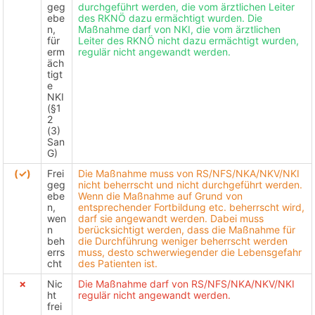
geg
durchgeführt werden, die vom ärztlichen Leiter
ebe
des RKNÖ dazu ermächtigt wurden. Die
n,
Maßnahme darf von NKI, die vom ärztlichen
für
Leiter des RKNÖ nicht dazu ermächtigt wurden,
erm
regulär nicht angewandt werden.
äch
tigt
e
NKI
(§1
2
(3)
San
G)
(✓)
Frei
Die Maßnahme muss von RS/NFS/NKA/NKV/NKI
geg
nicht beherrscht und nicht durchgeführt werden.
ebe
Wenn die Maßnahme auf Grund von
n,
entsprechender Fortbildung etc. beherrscht wird,
wen
darf sie angewandt werden. Dabei muss
n
berücksichtigt werden, dass die Maßnahme für
beh
die Durchführung weniger beherrscht werden
errs
muss, desto schwerwiegender die Lebensgefahr
cht
des Patienten ist.
✗
Nic
Die Maßnahme darf von RS/NFS/NKA/NKV/NKI
ht
regulär nicht angewandt werden.
frei