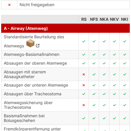
✗
Nicht freigegeben
RS
NFS
NKA
NKV
NKI
A - Airway (Atemweg)
Standardisierte Beurteilung des
✓
✓
✓
✓
✓
Atemwegs
Atemwegs-Basismaßnahmen
✓
✓
✓
✓
✓
Absaugen der oberen Atemwege
✓
✓
✓
✓
✓
Absaugen mit starrem
✗
✓
✓
✓
✓
Absaugkatheter
Absaugen der unteren Atemwege
✗
✓
✓
✓
✓
Absaugen über Tracheostoma
✓
✓
✓
✓
✓
Atemwegssicherung über
✗
✓
✓
✓
✓
Tracheostoma
Basismaßnahmen bei
✓
✓
✓
✓
✓
Bolusgeschehen
Fremdkörperentfernung unter