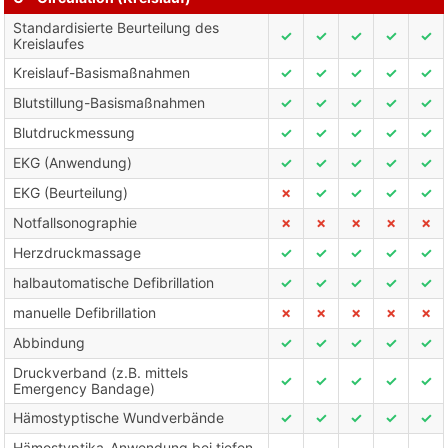
Standardisierte Beurteilung des
✓
✓
✓
✓
✓
Kreislaufes
Kreislauf-Basismaßnahmen
✓
✓
✓
✓
✓
Blutstillung-Basismaßnahmen
✓
✓
✓
✓
✓
Blutdruckmessung
✓
✓
✓
✓
✓
EKG (Anwendung)
✓
✓
✓
✓
✓
EKG (Beurteilung)
✗
✓
✓
✓
✓
Notfallsonographie
✗
✗
✗
✗
✗
Herzdruckmassage
✓
✓
✓
✓
✓
halbautomatische Defibrillation
✓
✓
✓
✓
✓
manuelle Defibrillation
✗
✗
✗
✗
✗
Abbindung
✓
✓
✓
✓
✓
Druckverband (z.B. mittels
✓
✓
✓
✓
✓
Emergency Bandage)
Hämostyptische Wundverbände
✓
✓
✓
✓
✓
Hämostyptika-Anwendung bei tiefen