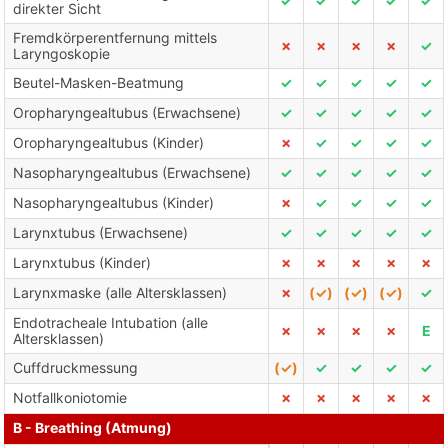
✓
✓
✓
✓
✓
direkter Sicht
Fremdkörperentfernung mittels
✗
✗
✗
✗
✓
Laryngoskopie
Beutel-Masken-Beatmung
✓
✓
✓
✓
✓
Oropharyngealtubus (Erwachsene)
✓
✓
✓
✓
✓
Oropharyngealtubus (Kinder)
✗
✓
✓
✓
✓
Nasopharyngealtubus (Erwachsene)
✓
✓
✓
✓
✓
Nasopharyngealtubus (Kinder)
✗
✓
✓
✓
✓
Larynxtubus (Erwachsene)
✓
✓
✓
✓
✓
Larynxtubus (Kinder)
✗
✗
✗
✗
✗
Larynxmaske (alle Altersklassen)
✗
(✓)
(✓)
(✓)
✓
Endotracheale Intubation (alle
✗
✗
✗
✗
E
Altersklassen)
Cuffdruckmessung
(✓)
✓
✓
✓
✓
Notfallkoniotomie
✗
✗
✗
✗
✗
B - Breathing (Atmung)