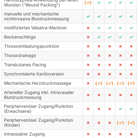
(✓)
✓
✓
✓
✓
Wunden ("Wound Packing")
manuelle und mechanische
✓
✓
✓
✓
✓
nichtinvasive Blutdruckmessung
modifiziertes Valsalva-Manöver
✗
✓
✓
✓
✓
Beckenschlinge
✗
✓
✓
✓
✓
Thoraxentlastungspunktion
✗
✗
✗
✗
✗
Thoraxdrainage
✗
✗
✗
✗
✗
Transkutanes Pacing
✗
✗
✗
✗
✗
Synchronisierte Kardioversion
✗
✗
✗
✗
✗
Mechanische Herzdruckmassage
✗
(✓)
(✓)
(✓)
(✓)
Arterieller Zugang inkl. intravasaler
✗
✗
✗
✗
✗
Blutdruckmessung
Periphervenöser Zugang/Punktion
✗
✗
✗
✓
✓
(Erwachsene)
Periphervenöser Zugang/Punktion
✗
✗
✗
(✓)
(✓)
(Kinder)
Intraossärer Zugang
✗
✗
✗
✗
✗