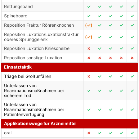
Rettungsband
✓
✓
✓
✓
✓
Spineboard
✓
✓
✓
✓
✓
Reposition Fraktur Röhrenknochen
(✓)
✓
✓
✓
✓
Reposition Luxation/Luxationsfraktur
(✓)
✓
✓
✓
✓
oberes Sprunggelenk
Reposition Luxation Kniescheibe
✗
✓
✓
✓
✓
Reposition sonstige Luxation
✗
✗
✗
✗
✗
Einsatztaktik
Triage bei Großunfällen
✗
✓
✓
✓
✓
Unterlassen von
Reanimationsmaßnahmen bei
✓
✓
✓
✓
✓
sicherem Tod
Unterlassen von
Reanimationsmaßnahmen bei
✓
✓
✓
✓
✓
Patientenverfügung
Applikationswege für Arzneimittel
oral
✗
✓
✓
✓
✓