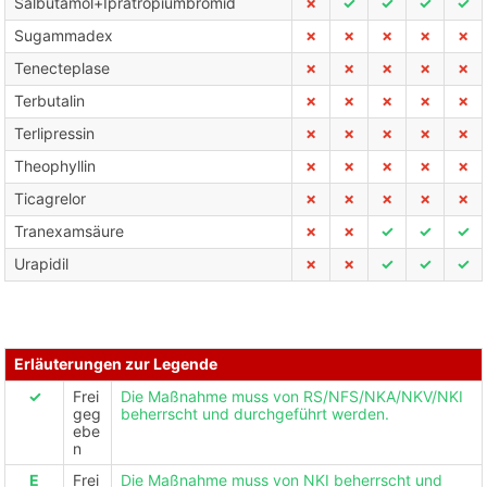
Salbutamol+Ipratropiumbromid
✗
✓
✓
✓
✓
Sugammadex
✗
✗
✗
✗
✗
Tenecteplase
✗
✗
✗
✗
✗
Terbutalin
✗
✗
✗
✗
✗
Terlipressin
✗
✗
✗
✗
✗
Theophyllin
✗
✗
✗
✗
✗
Ticagrelor
✗
✗
✗
✗
✗
Tranexamsäure
✗
✗
✓
✓
✓
Urapidil
✗
✗
✓
✓
✓
Erläuterungen zur Legende
✓
Frei
Die Maßnahme muss von RS/NFS/NKA/NKV/NKI
geg
beherrscht und durchgeführt werden.
ebe
n
E
Frei
Die Maßnahme muss von NKI beherrscht und