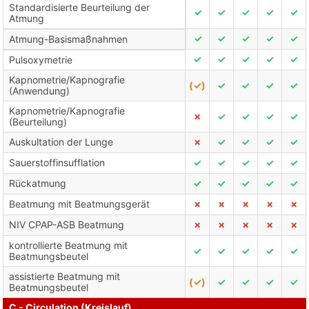
Standardisierte Beurteilung der
✓
✓
✓
✓
✓
Atmung
✓
✓
✓
✓
✓
Atmung-Basismaßnahmen
✓
✓
✓
✓
✓
Pulsoxymetrie
Kapnometrie/Kapnografie
(✓)
✓
✓
✓
✓
(Anwendung)
Kapnometrie/Kapnografie
✗
✓
✓
✓
✓
(Beurteilung)
Auskultation der Lunge
✗
✓
✓
✓
✓
Sauerstoffinsufflation
✓
✓
✓
✓
✓
Rückatmung
✓
✓
✓
✓
✓
Beatmung mit Beatmungsgerät
✗
✗
✗
✗
✗
NIV CPAP-ASB Beatmung
✗
✗
✗
✗
✗
kontrollierte Beatmung mit
✓
✓
✓
✓
✓
Beatmungsbeutel
assistierte Beatmung mit
(✓)
✓
✓
✓
✓
Beatmungsbeutel
C - Circulation (Kreislauf)