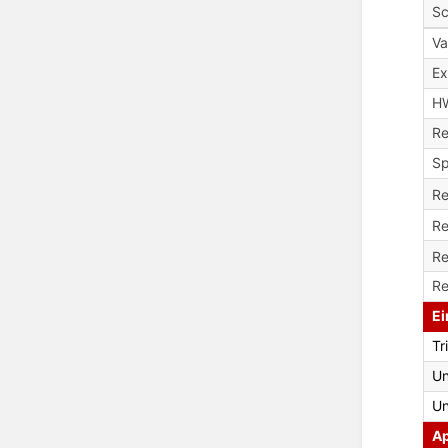
Sc
V
Ex
H
Re
Sp
Re
Re
Re
Re
Ei
Tr
Un
Un
Ap