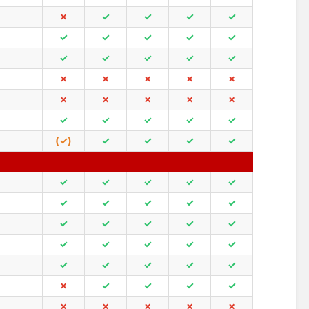
✗
✓
✓
✓
✓
✓
✓
✓
✓
✓
✓
✓
✓
✓
✓
✗
✗
✗
✗
✗
✗
✗
✗
✗
✗
✓
✓
✓
✓
✓
(✓)
✓
✓
✓
✓
✓
✓
✓
✓
✓
✓
✓
✓
✓
✓
✓
✓
✓
✓
✓
✓
✓
✓
✓
✓
✓
✓
✓
✓
✓
✗
✓
✓
✓
✓
✗
✗
✗
✗
✗