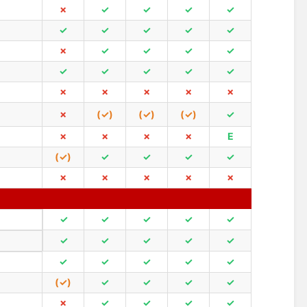
✗
✓
✓
✓
✓
✓
✓
✓
✓
✓
✗
✓
✓
✓
✓
✓
✓
✓
✓
✓
✗
✗
✗
✗
✗
✗
(✓)
(✓)
(✓)
✓
✗
✗
✗
✗
E
(✓)
✓
✓
✓
✓
✗
✗
✗
✗
✗
✓
✓
✓
✓
✓
✓
✓
✓
✓
✓
✓
✓
✓
✓
✓
(✓)
✓
✓
✓
✓
✗
✓
✓
✓
✓