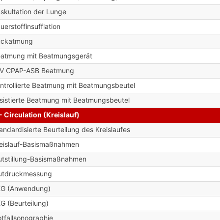
skultation der Lunge
uerstoffinsufflation
ückatmung
atmung mit Beatmungsgerät
IV CPAP-ASB Beatmung
ntrollierte Beatmung mit Beatmungsbeutel
sistierte Beatmung mit Beatmungsbeutel
- Circulation (Kreislauf)
andardisierte Beurteilung des Kreislaufes
eislauf-Basismaßnahmen
utstillung-Basismaßnahmen
utdruckmessung
KG (Anwendung)
G (Beurteilung)
tfallsonographie