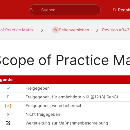
Regal
of Practice Matrix
Seitenversionen
Revision #34
cope of Practice Ma
egende
✓
Freigegeben
E
Freigegeben, für ermächtigte NKI (§12 (3) SanG)
(✓)
Freigegeben, wenn beherrscht
✗
Nicht freigegeben
Weiterleitung zur Maßnahmenbeschreibung