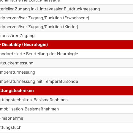
terieller Zugang inkl. intravasaler Blutdruckmessung
riphervenöser Zugang/Punktion (Erwachsene)
riphervenöser Zugang/Punktion (Kinder)
traossärer Zugang
- Disability (Neurologie)
andardisierte Beurteilung der Neurologie
utzuckermessung
emperaturmessung
mperaturmessung mit Temperatursonde
ttungstechniken
ttungstechniken-Basismaßnahmen
mobilisation-Basismaßnahmen
elmabnahme
ttungstuch