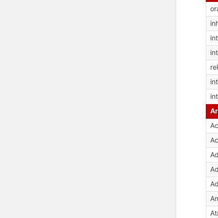
or
in
in
in
re
in
in
Ar
Ac
Ac
Ad
Ad
Ad
Am
At