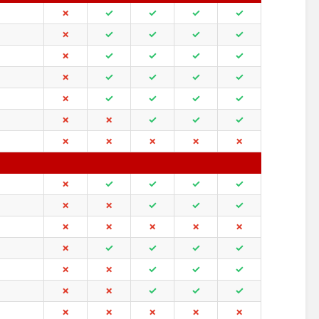
✗
✓
✓
✓
✓
✗
✓
✓
✓
✓
✗
✓
✓
✓
✓
✗
✓
✓
✓
✓
✗
✓
✓
✓
✓
✗
✗
✓
✓
✓
✗
✗
✗
✗
✗
✗
✓
✓
✓
✓
✗
✗
✓
✓
✓
✗
✗
✗
✗
✗
✗
✓
✓
✓
✓
✗
✗
✓
✓
✓
✗
✗
✓
✓
✓
✗
✗
✗
✗
✗