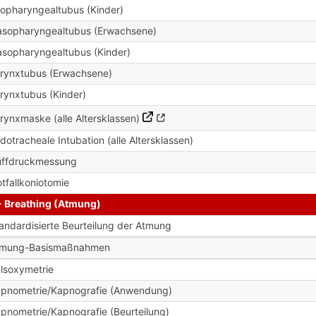
opharyngealtubus (Kinder)
sopharyngealtubus (Erwachsene)
sopharyngealtubus (Kinder)
rynxtubus (Erwachsene)
rynxtubus (Kinder)
rynxmaske (alle Altersklassen)
dotracheale Intubation (alle Altersklassen)
ffdruckmessung
tfallkoniotomie
- Breathing (Atmung)
andardisierte Beurteilung der Atmung
tmung-Basismaßnahmen
lsoxymetrie
pnometrie/Kapnografie (Anwendung)
pnometrie/Kapnografie (Beurteilung)