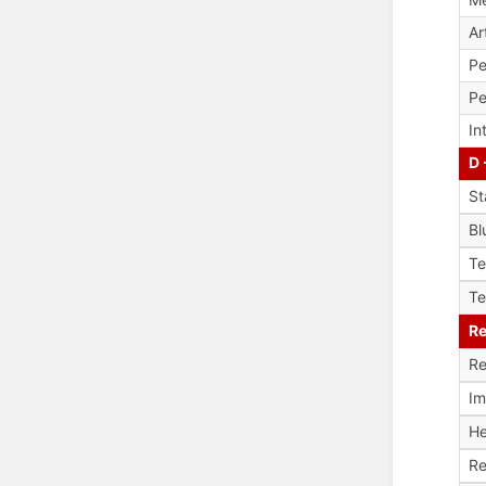
Ar
Pe
Pe
In
D 
St
Bl
T
Te
Re
Re
Im
H
Re