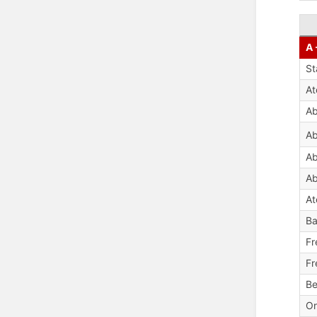
A 
St
A
Ab
Ab
Ab
Ab
At
Ba
Fr
Fr
Be
Or