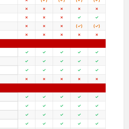
✗
✗
✗
✗
✗
✗
✗
✗
✓
✓
✗
✗
✗
(✓)
(✓)
✗
✗
✗
✗
✗
✓
✓
✓
✓
✓
✓
✓
✓
✓
✓
✓
✓
✓
✓
✓
✗
✗
✗
✗
✗
✓
✓
✓
✓
✓
✓
✓
✓
✓
✓
✓
✓
✓
✓
✓
✓
✓
✓
✓
✓