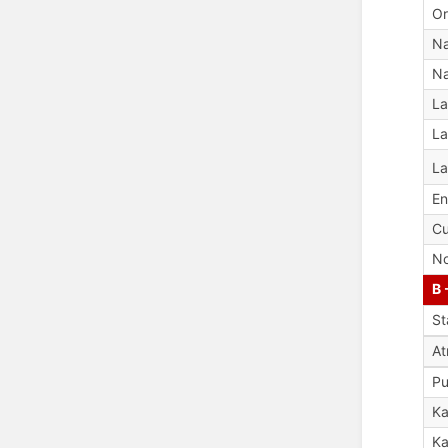
Or
Na
Na
La
La
La
En
Cu
No
B 
St
A
Pu
Ka
Ka