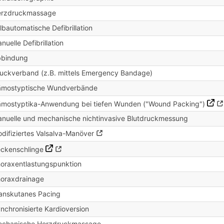
erzdruckmassage
lbautomatische Defibrillation
nuelle Defibrillation
bbindung
uckverband (z.B. mittels Emergency Bandage)
mostyptische Wundverbände
mostyptika-Anwendung bei tiefen Wunden ("Wound Packing")
nuelle und mechanische nichtinvasive Blutdruckmessung
difiziertes Valsalva-Manöver
ckenschlinge
oraxentlastungspunktion
oraxdrainage
anskutanes Pacing
nchronisierte Kardioversion
chanische Herzdruckmassage