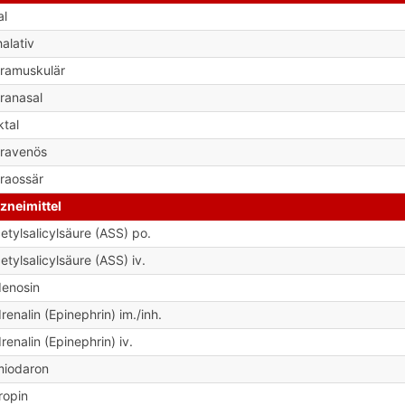
al
halativ
tramuskulär
tranasal
ktal
travenös
traossär
zneimittel
etylsalicylsäure (ASS) po.
etylsalicylsäure (ASS) iv.
enosin
renalin (Epinephrin) im./inh.
renalin (Epinephrin) iv.
iodaron
ropin