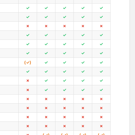
✓
✓
✓
✓
✓
✓
✓
✓
✓
✓
✗
✗
✗
✗
✗
✓
✓
✓
✓
✓
✓
✓
✓
✓
✓
✓
✓
✓
✓
✓
(✓)
✓
✓
✓
✓
✓
✓
✓
✓
✓
✗
✓
✓
✓
✓
✗
✓
✓
✓
✓
✗
✗
✗
✗
✗
✗
✗
✗
✗
✗
✗
✗
✗
✗
✗
✗
✗
✗
✗
✗
✗
(✓)
(✓)
(✓)
(✓)