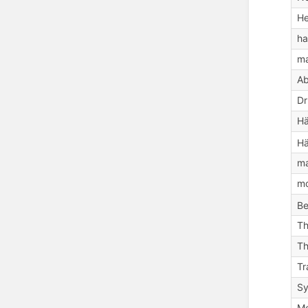
H
ha
ma
A
Dr
Hä
Hä
ma
mo
Be
Th
Th
Tr
Sy
Me