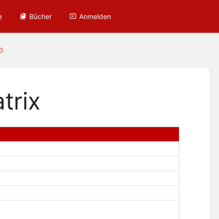
e
Bücher
Anmelden
33
trix