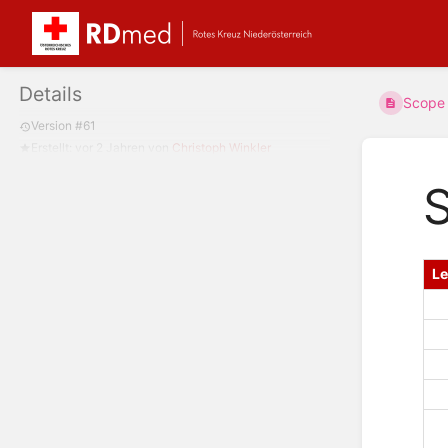
Details
Scope 
Version #61
Erstellt:
vor 2 Jahren
von
Christoph Winkler
S
L