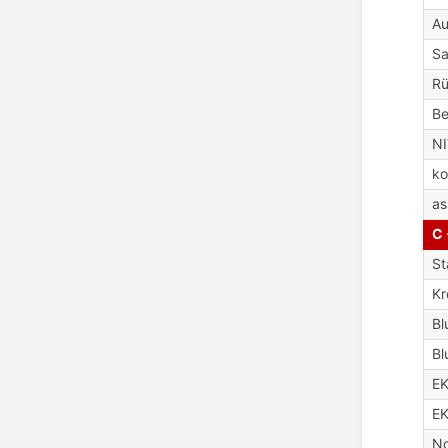
Au
Sa
R
Be
N
ko
as
C 
St
Kr
Bl
Bl
E
EK
No