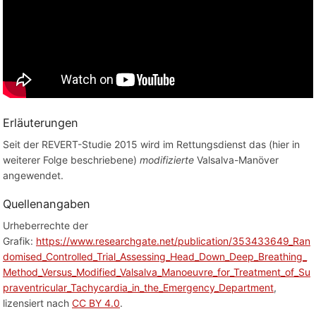
Erläuterungen
Seit der REVERT-Studie 2015 wird im Rettungsdienst das (hier in
weiterer Folge beschriebene)
modifizierte
Valsalva-Manöver
angewendet.
Quellenangaben
Urheberrechte der
Grafik:
https://www.researchgate.net/publication/353433649_Ran
domised_Controlled_Trial_Assessing_Head_Down_Deep_Breathing_
Method_Versus_Modified_Valsalva_Manoeuvre_for_Treatment_of_Su
praventricular_Tachycardia_in_the_Emergency_Department
,
lizensiert nach
CC BY 4.0
.