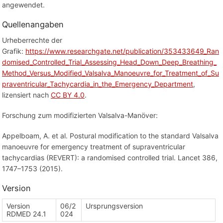
angewendet.
Quellenangaben
Urheberrechte der
Grafik:
https://www.researchgate.net/publication/353433649_Ran
domised_Controlled_Trial_Assessing_Head_Down_Deep_Breathing_
Method_Versus_Modified_Valsalva_Manoeuvre_for_Treatment_of_Su
praventricular_Tachycardia_in_the_Emergency_Department
,
lizensiert nach
CC BY 4.0
.
Forschung zum modifizierten Valsalva-Manöver:
Appelboam, A. et al. Postural modification to the standard Valsalva
manoeuvre for emergency treatment of supraventricular
tachycardias (REVERT): a randomised controlled trial. Lancet 386,
1747–1753 (2015).
Version
Version
06/2
Ursprungsversion
RDMED 24.1
024