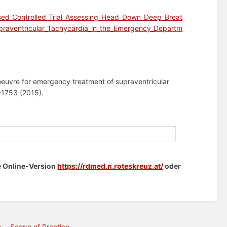
ed_Controlled_Trial_Assessing_Head_Down_Deep_Breat
praventricular_Tachycardia_in_the_Emergency_Departm
noeuvre for emergency treatment of supraventricular
–1753 (2015).
ie Online-Version
https://rdmed.n.roteskreuz.at/
oder
e
Scope of Practice