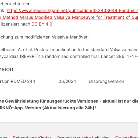
eberrechte der
fik:
https://www.researchgate.net/publication/353433649_Randomis
g_Method_Versus_Modified_Valsalva_Manoeuvre_for_Treatment_of_Su
, lizensiert nach
CC BY 4.0
.
schung zum modifizierten Valsalva-Manöver:
elboam, A. et al. Postural modification to the standard Valsalva ma
hycardias (REVERT): a randomised controlled trial. Lancet 386, 1747
rsion
rsion RDMED 24.1
06/2024
Ursprungsversion
ne Gewährleistung für ausgedruckte Versionen - aktuell ist nur d
 RKNÖ-App-Version (Aktualisierung alle 24h)!
sene
Behandlung Kinder
Organisatorische Leitlinien
Grundsätz