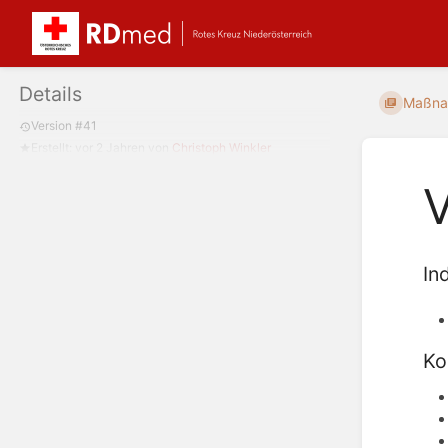
Details
Maßna
Version #41
Erstellt:
vor 2 Jahren
von
Christoph Winkler
In
Ko