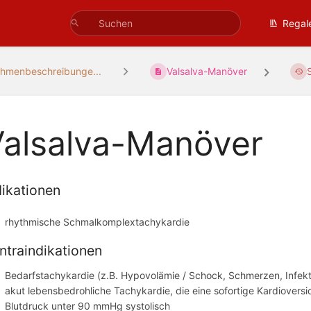
Regal
hmenbeschreibunge...
Valsalva-Manöver
Valsalva-Manöver
dikationen
rhythmische Schmalkomplextachykardie
ntraindikationen
Bedarfstachykardie (z.B. Hypovolämie / Schock, Schmerzen, Infek
akut lebensbedrohliche Tachykardie, die eine sofortige Kardioversi
Blutdruck unter 90 mmHg systolisch