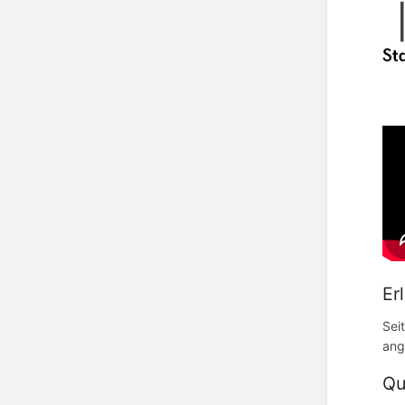
Er
Sei
ang
Qu