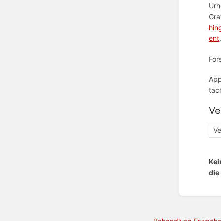
Urh
Gra
hin
ent
For
App
tac
Ve
Ve
Kei
die
Behandlung Erwach