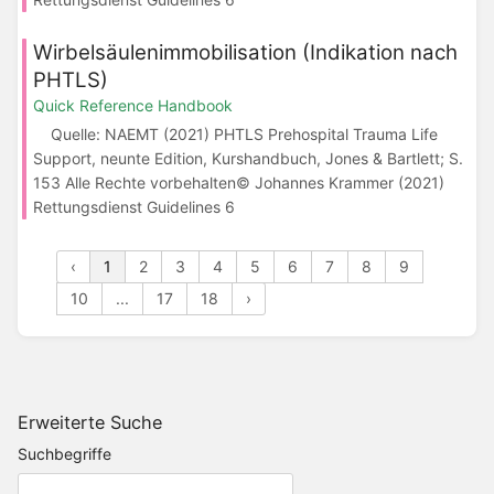
Wirbelsäulenimmobilisation (Indikation nach
PHTLS)
Quick Reference Handbook
Quelle: NAEMT (2021) PHTLS Prehospital Trauma Life
Support, neunte Edition, Kurshandbuch, Jones & Bartlett; S.
153 Alle Rechte vorbehalten© Johannes Krammer (2021)
Rettungsdienst Guidelines 6
‹
1
2
3
4
5
6
7
8
9
10
...
17
18
›
Erweiterte Suche
Suchbegriffe