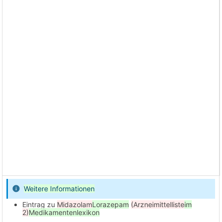
Weitere Informationen
Eintrag zu
Midazolam
Lorazepam
(Arzneimittelliste
im
2)
Medikamentenlexikon