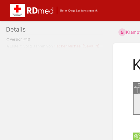
Details
Krampf
Version #10
Erstellt:
vor 2 Jahren
von
Hacker Michael (OeRK-N)
K