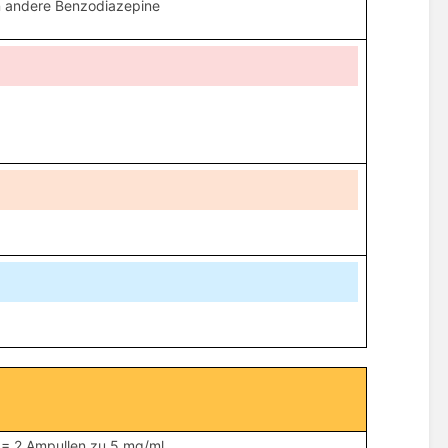
en andere Benzodiazepine
= 2 Ampullen zu 5 mg/ml