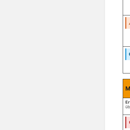
M
E
üb