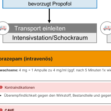
orazepam (intravenös)
rwachsene:
4 mg = 1 Ampulle zu 4 mg/ml (ggf. nach 5 Minuten 1x w
Kontraindikationen
Überempfindlichkeit gegen den Wirkstoff, Bestandteile und geg
CAVE