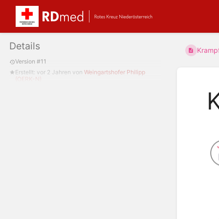
Details
Krampf
Version #11
Erstellt:
vor 2 Jahren
von
Weingartshofer Philipp
(OERK-N)
K