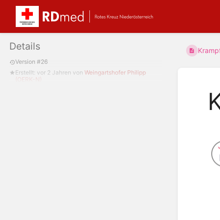
Details
Krampf
Version #26
Erstellt:
vor 2 Jahren
von
Weingartshofer Philipp
(OERK-N)
K