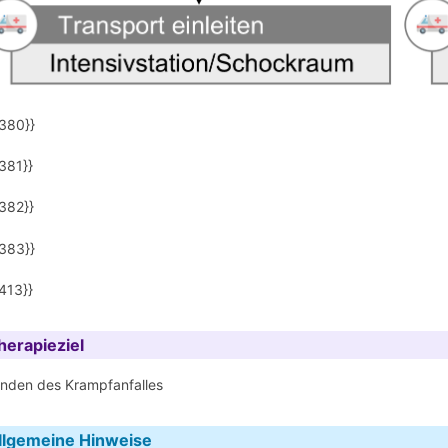
380}}
381}}
382}}
383}}
413}}
herapieziel
nden des Krampfanfalles
llgemeine Hinweise