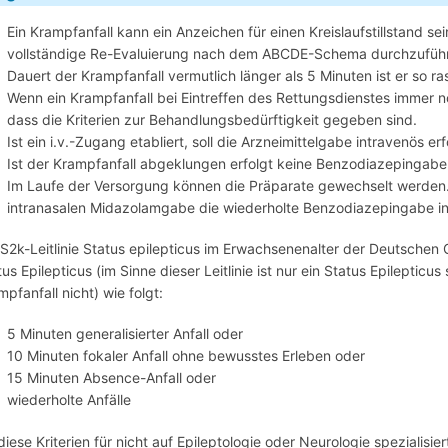
Ein Krampfanfall kann ein Anzeichen für einen Kreislaufstillstand s
vollständige Re-Evaluierung nach dem ABCDE-Schema durchzufüh
Dauert der Krampfanfall vermutlich länger als 5 Minuten ist er so 
Wenn ein Krampfanfall bei Eintreffen des Rettungsdienstes immer
dass die Kriterien zur Behandlungsbedürftigkeit gegeben sind.
Ist ein i.v.-Zugang etabliert, soll die Arzneimittelgabe intravenös er
Ist der Krampfanfall abgeklungen erfolgt keine Benzodiazepingabe
Im Laufe der Versorgung können die Präparate gewechselt werden. S
intranasalen Midazolamgabe die wiederholte Benzodiazepingabe in
 S2k-Leitlinie Status epilepticus im Erwachsenenalter der Deutschen G
tus Epilepticus (im Sinne dieser Leitlinie ist nur ein Status Epilepti
mpfanfall nicht) wie folgt:
5 Minuten generalisierter Anfall oder
10 Minuten fokaler Anfall ohne bewusstes Erleben oder
15 Minuten Absence-Anfall oder
wiederholte Anfälle
diese Kriterien für nicht auf Epileptologie oder Neurologie spezialis