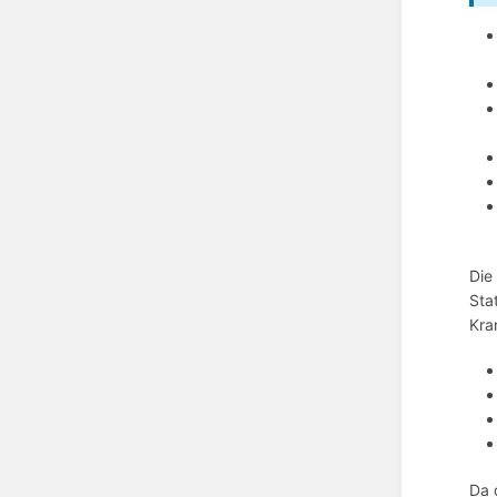
Die
Sta
Kra
Da 