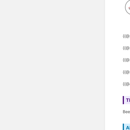
{{@
{{@
{{@
{{@
{{@
T
Bee
A