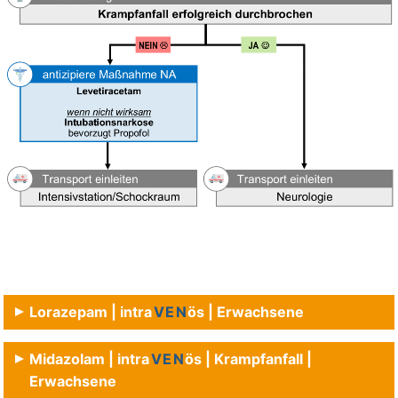
Lorazepam | intra
VEN
ös | Erwachsene
Midazolam | intra
VEN
ös | Krampfanfall |
Erwachsene