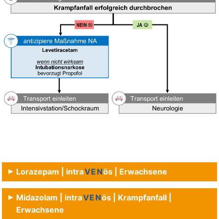
Lorazepam | intra
VEN
ös | Erwachsene
Midazolam | intra
VEN
ös | Krampfanfall |
Erwachsene