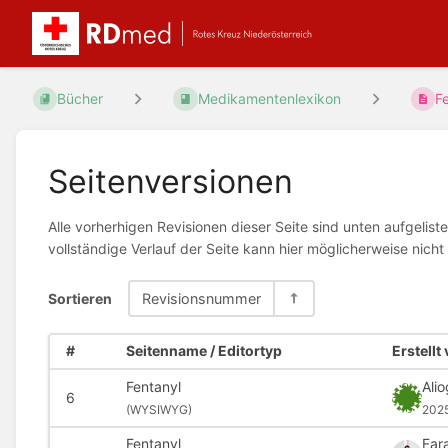
Bücher
Medikamentenlexikon
F
Seitenversionen
Alle vorherhigen Revisionen dieser Seite sind unten aufgelis
vollständige Verlauf der Seite kann hier möglicherweise nic
Sortieren
Revisionsnummer
#
Seitenname / Editortyp
Erstellt
Fentanyl
Ali
6
(
WYSIWYG)
202
Fentanyl
Far