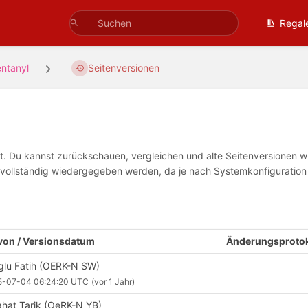
Regal
entanyl
Seitenversionen
tet. Du kannst zurückschauen, vergleichen und alte Seitenversionen 
ht vollständig wiedergegeben werden, da je nach Systemkonfiguratio
 von / Versionsdatum
Änderungsprotok
oglu Fatih (OERK-N SW)
5-07-04 06:24:20 UTC
(vor 1 Jahr)
ahat Tarik (OeRK-N YB)