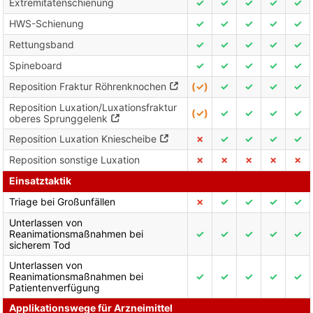
Extremitätenschienung
✓
✓
✓
✓
✓
HWS-Schienung
✓
✓
✓
✓
✓
Rettungsband
✓
✓
✓
✓
✓
Spineboard
✓
✓
✓
✓
✓
Reposition Fraktur Röhrenknochen
(✓)
✓
✓
✓
✓
Reposition Luxation/Luxationsfraktur
(✓)
✓
✓
✓
✓
oberes Sprunggelenk
Reposition Luxation Kniescheibe
✗
✓
✓
✓
✓
Reposition sonstige Luxation
✗
✗
✗
✗
✗
Einsatztaktik
Triage bei Großunfällen
✗
✓
✓
✓
✓
Unterlassen von
Reanimationsmaßnahmen bei
✓
✓
✓
✓
✓
sicherem Tod
Unterlassen von
Reanimationsmaßnahmen bei
✓
✓
✓
✓
✓
Patientenverfügung
Applikationswege für Arzneimittel