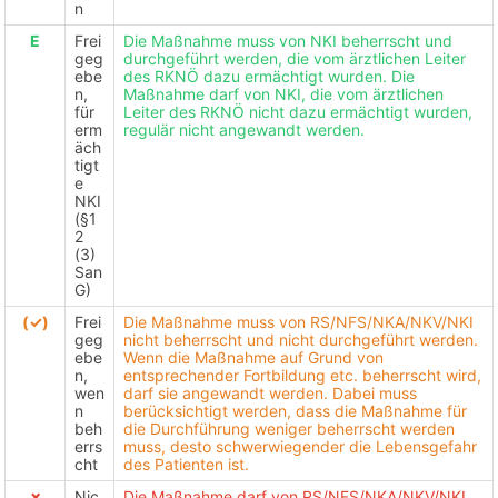
n
E
Frei
Die Maßnahme muss von NKI beherrscht und
geg
durchgeführt werden, die vom ärztlichen Leiter
ebe
des RKNÖ dazu ermächtigt wurden. Die
n,
Maßnahme darf von NKI, die vom ärztlichen
für
Leiter des RKNÖ nicht dazu ermächtigt wurden,
erm
regulär nicht angewandt werden.
äch
tigt
e
NKI
(§1
2
(3)
San
G)
(✓)
Frei
Die Maßnahme muss von RS/NFS/NKA/NKV/NKI
geg
nicht beherrscht und nicht durchgeführt werden.
ebe
Wenn die Maßnahme auf Grund von
n,
entsprechender Fortbildung etc. beherrscht wird,
wen
darf sie angewandt werden. Dabei muss
n
berücksichtigt werden, dass die Maßnahme für
beh
die Durchführung weniger beherrscht werden
errs
muss, desto schwerwiegender die Lebensgefahr
cht
des Patienten ist.
✗
Nic
Die Maßnahme darf von RS/NFS/NKA/NKV/NKI