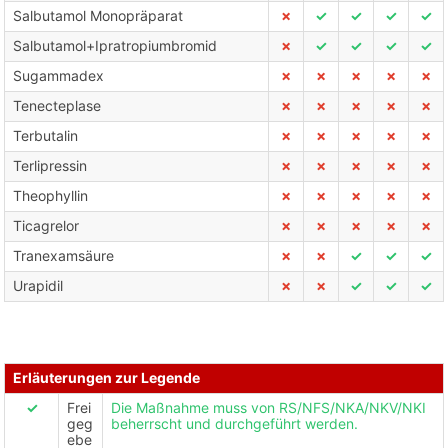
Salbutamol Monopräparat
✗
✓
✓
✓
✓
Salbutamol+Ipratropiumbromid
✗
✓
✓
✓
✓
Sugammadex
✗
✗
✗
✗
✗
Tenecteplase
✗
✗
✗
✗
✗
Terbutalin
✗
✗
✗
✗
✗
Terlipressin
✗
✗
✗
✗
✗
Theophyllin
✗
✗
✗
✗
✗
Ticagrelor
✗
✗
✗
✗
✗
Tranexamsäure
✗
✗
✓
✓
✓
Urapidil
✗
✗
✓
✓
✓
Erläuterungen zur Legende
✓
Frei
Die Maßnahme muss von RS/NFS/NKA/NKV/NKI
geg
beherrscht und durchgeführt werden.
ebe