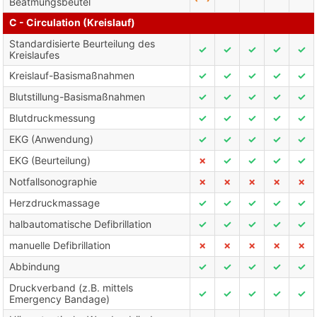
Beatmungsbeutel
C - Circulation (Kreislauf)
Standardisierte Beurteilung des
✓
✓
✓
✓
✓
Kreislaufes
Kreislauf-Basismaßnahmen
✓
✓
✓
✓
✓
Blutstillung-Basismaßnahmen
✓
✓
✓
✓
✓
Blutdruckmessung
✓
✓
✓
✓
✓
EKG (Anwendung)
✓
✓
✓
✓
✓
EKG (Beurteilung)
✗
✓
✓
✓
✓
Notfallsonographie
✗
✗
✗
✗
✗
Herzdruckmassage
✓
✓
✓
✓
✓
halbautomatische Defibrillation
✓
✓
✓
✓
✓
manuelle Defibrillation
✗
✗
✗
✗
✗
Abbindung
✓
✓
✓
✓
✓
Druckverband (z.B. mittels
✓
✓
✓
✓
✓
Emergency Bandage)