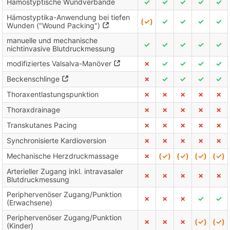
Hämostyptische Wundverbände
✓
✓
✓
✓
✓
Hämostyptika-Anwendung bei tiefen
(✓)
✓
✓
✓
✓
Wunden ("Wound Packing")
manuelle und mechanische
✓
✓
✓
✓
✓
nichtinvasive Blutdruckmessung
modifiziertes Valsalva-Manöver
✗
✓
✓
✓
✓
Beckenschlinge
✗
✓
✓
✓
✓
Thoraxentlastungspunktion
✗
✗
✗
✗
✗
Thoraxdrainage
✗
✗
✗
✗
✗
Transkutanes Pacing
✗
✗
✗
✗
✗
Synchronisierte Kardioversion
✗
✗
✗
✗
✗
Mechanische Herzdruckmassage
✗
(✓)
(✓)
(✓)
(✓)
Arterieller Zugang inkl. intravasaler
✗
✗
✗
✗
✗
Blutdruckmessung
Periphervenöser Zugang/Punktion
✗
✗
✗
✓
✓
(Erwachsene)
Periphervenöser Zugang/Punktion
✗
✗
✗
(✓)
(✓)
(Kinder)