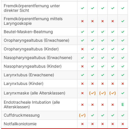
Fremdkörperentfernung unter
✓
✓
✓
✓
✓
direkter Sicht
Fremdkörperentfernung mittels
✗
✗
✗
✗
✓
Laryngoskopie
Beutel-Masken-Beatmung
✓
✓
✓
✓
✓
Oropharyngealtubus (Erwachsene)
✓
✓
✓
✓
✓
Oropharyngealtubus (Kinder)
✗
✓
✓
✓
✓
Nasopharyngealtubus (Erwachsene)
✓
✓
✓
✓
✓
Nasopharyngealtubus (Kinder)
✗
✓
✓
✓
✓
Larynxtubus (Erwachsene)
✓
✓
✓
✓
✓
Larynxtubus (Kinder)
✗
✗
✗
✗
✗
Larynxmaske (alle Altersklassen)
✗
(✓)
(✓)
(✓)
✓
Endotracheale Intubation (alle
✗
✗
✗
✗
E
Altersklassen)
Cuffdruckmessung
(✓)
✓
✓
✓
✓
Notfallkoniotomie
✗
✗
✗
✗
✗