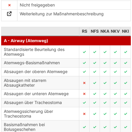
✗
Nicht freigegeben
Weiterleitung zur Maßnahmenbeschreibung
RS
NFS
NKA
NKV
NKI
A - Airway (Atemweg)
Standardisierte Beurteilung des
✓
✓
✓
✓
✓
Atemwegs
Atemwegs-Basismaßnahmen
✓
✓
✓
✓
✓
Absaugen der oberen Atemwege
✓
✓
✓
✓
✓
Absaugen mit starrem
✗
✓
✓
✓
✓
Absaugkatheter
Absaugen der unteren Atemwege
✗
✓
✓
✓
✓
Absaugen über Tracheostoma
✓
✓
✓
✓
✓
Atemwegssicherung über
✗
✓
✓
✓
✓
Tracheostoma
Basismaßnahmen bei
✓
✓
✓
✓
✓
Bolusgeschehen