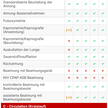
Standardisierte Beurteilung der
✓
✓
✓
✓
✓
Atmung
Atmung-Basismaßnahmen
✓
✓
✓
✓
✓
Pulsoxymetrie
✓
✓
✓
✓
✓
Kapnometrie/Kapnografie
(✓)
✓
✓
✓
✓
(Anwendung)
Kapnometrie/Kapnografie
✗
✓
✓
✓
✓
(Beurteilung)
Auskultation der Lunge
✗
✓
✓
✓
✓
Sauerstoffinsufflation
✓
✓
✓
✓
✓
Rückatmung
✓
✓
✓
✓
✓
Beatmung mit Beatmungsgerät
✗
✗
✗
✗
✗
NIV CPAP-ASB Beatmung
✗
✗
✗
✗
✗
kontrollierte Beatmung mit
✓
✓
✓
✓
✓
Beatmungsbeutel
assistierte Beatmung mit
(✓)
✓
✓
✓
✓
Beatmungsbeutel
C - Circulation (Kreislauf)