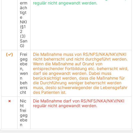
erm
regulär nicht angewandt werden.
äch
tigt
e
NKI
(§1
2
(3)
San
G)
(✓)
Frei
Die Maßnahme muss von RS/NFS/NKA/NKV/NKI
geg
nicht beherrscht und nicht durchgeführt werden.
ebe
Wenn die Maßnahme auf Grund von
n,
entsprechender Fortbildung etc. beherrscht wird,
wen
darf sie angewandt werden. Dabei muss
n
berücksichtigt werden, dass die Maßnahme für
beh
die Durchführung weniger beherrscht werden
errs
muss, desto schwerwiegender die Lebensgefahr
cht
des Patienten ist.
✗
Nic
Die Maßnahme darf von RS/NFS/NKA/NKV/NKI
ht
regulär nicht angewandt werden.
frei
geg
ebe
n