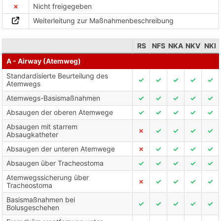
✗
Nicht freigegeben
Weiterleitung zur Maßnahmenbeschreibung
RS
NFS
NKA
NKV
NKI
A - Airway (Atemweg)
Standardisierte Beurteilung des
✓
✓
✓
✓
✓
Atemwegs
Atemwegs-Basismaßnahmen
✓
✓
✓
✓
✓
Absaugen der oberen Atemwege
✓
✓
✓
✓
✓
Absaugen mit starrem
✗
✓
✓
✓
✓
Absaugkatheter
Absaugen der unteren Atemwege
✗
✓
✓
✓
✓
Absaugen über Tracheostoma
✓
✓
✓
✓
✓
Atemwegssicherung über
✗
✓
✓
✓
✓
Tracheostoma
Basismaßnahmen bei
✓
✓
✓
✓
✓
Bolusgeschehen