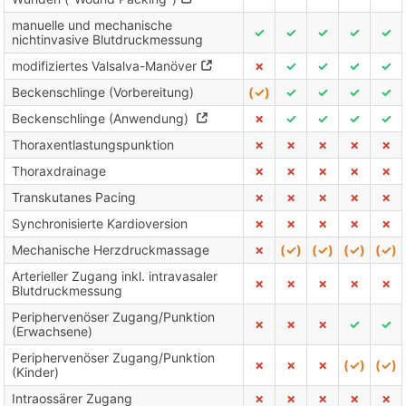
manuelle und mechanische
✓
✓
✓
✓
✓
nichtinvasive Blutdruckmessung
modifiziertes Valsalva-Manöver
✗
✓
✓
✓
✓
Beckenschlinge (Vorbereitung)
(✓)
✓
✓
✓
✓
Beckenschlinge (Anwendung)
✗
✓
✓
✓
✓
Thoraxentlastungspunktion
✗
✗
✗
✗
✗
Thoraxdrainage
✗
✗
✗
✗
✗
Transkutanes Pacing
✗
✗
✗
✗
✗
Synchronisierte Kardioversion
✗
✗
✗
✗
✗
Mechanische Herzdruckmassage
✗
(✓)
(✓)
(✓)
(✓)
Arterieller Zugang inkl. intravasaler
✗
✗
✗
✗
✗
Blutdruckmessung
Periphervenöser Zugang/Punktion
✗
✗
✗
✓
✓
(Erwachsene)
Periphervenöser Zugang/Punktion
✗
✗
✗
(✓)
(✓)
(Kinder)
Intraossärer Zugang
✗
✗
✗
✗
✗