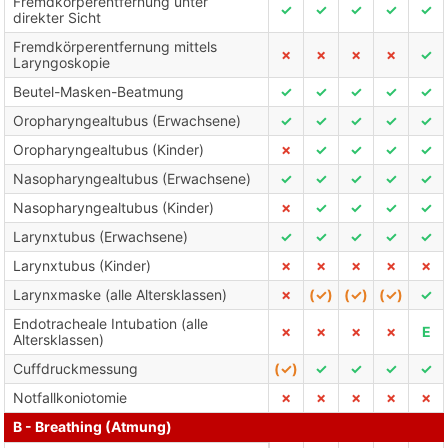
Fremdkörperentfernung unter
✓
✓
✓
✓
✓
direkter Sicht
Fremdkörperentfernung mittels
✗
✗
✗
✗
✓
Laryngoskopie
Beutel-Masken-Beatmung
✓
✓
✓
✓
✓
Oropharyngealtubus (Erwachsene)
✓
✓
✓
✓
✓
Oropharyngealtubus (Kinder)
✗
✓
✓
✓
✓
Nasopharyngealtubus (Erwachsene)
✓
✓
✓
✓
✓
Nasopharyngealtubus (Kinder)
✗
✓
✓
✓
✓
Larynxtubus (Erwachsene)
✓
✓
✓
✓
✓
Larynxtubus (Kinder)
✗
✗
✗
✗
✗
Larynxmaske (alle Altersklassen)
✗
(✓)
(✓)
(✓)
✓
Endotracheale Intubation (alle
✗
✗
✗
✗
E
Altersklassen)
Cuffdruckmessung
(✓)
✓
✓
✓
✓
Notfallkoniotomie
✗
✗
✗
✗
✗
B - Breathing (Atmung)