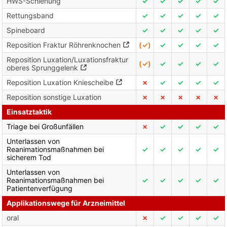
HWS-Schienung
✓
✓
✓
✓
✓
Rettungsband
✓
✓
✓
✓
✓
Spineboard
✓
✓
✓
✓
✓
Reposition Fraktur Röhrenknochen
(✓)
✓
✓
✓
✓
Reposition Luxation/Luxationsfraktur
(✓)
✓
✓
✓
✓
oberes Sprunggelenk
Reposition Luxation Kniescheibe
✗
✓
✓
✓
✓
Reposition sonstige Luxation
✗
✗
✗
✗
✗
Einsatztaktik
Triage bei Großunfällen
✗
✓
✓
✓
✓
Unterlassen von
Reanimationsmaßnahmen bei
✓
✓
✓
✓
✓
sicherem Tod
Unterlassen von
Reanimationsmaßnahmen bei
✓
✓
✓
✓
✓
Patientenverfügung
Applikationswege für Arzneimittel
oral
✗
✓
✓
✓
✓