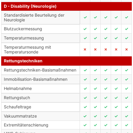
D - Disability (Neurologie)
Standardisierte Beurteilung der
✓
✓
✓
✓
✓
Neurologie
Blutzuckermessung
✓
✓
✓
✓
✓
Temperaturmessung
✓
✓
✓
✓
✓
Temperaturmessung mit
✗
✗
✗
✗
✗
Temperatursonde
Rettungstechniken
Rettungstechniken-Basismaßnahmen
✓
✓
✓
✓
✓
Immobilisation-Basismaßnahmen
✓
✓
✓
✓
✓
Helmabnahme
✓
✓
✓
✓
✓
Rettungstuch
✓
✓
✓
✓
✓
Schaufeltrage
✓
✓
✓
✓
✓
Vakuummatratze
✓
✓
✓
✓
✓
Extremitätenschienung
✓
✓
✓
✓
✓