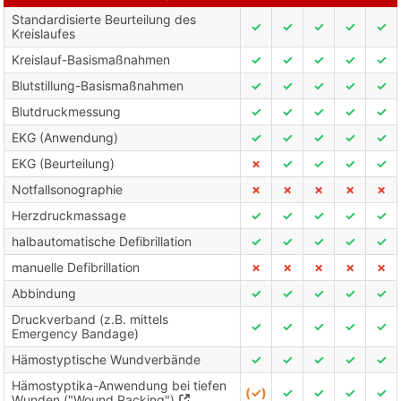
Standardisierte Beurteilung des
✓
✓
✓
✓
✓
Kreislaufes
Kreislauf-Basismaßnahmen
✓
✓
✓
✓
✓
Blutstillung-Basismaßnahmen
✓
✓
✓
✓
✓
Blutdruckmessung
✓
✓
✓
✓
✓
EKG (Anwendung)
✓
✓
✓
✓
✓
EKG (Beurteilung)
✗
✓
✓
✓
✓
Notfallsonographie
✗
✗
✗
✗
✗
Herzdruckmassage
✓
✓
✓
✓
✓
halbautomatische Defibrillation
✓
✓
✓
✓
✓
manuelle Defibrillation
✗
✗
✗
✗
✗
Abbindung
✓
✓
✓
✓
✓
Druckverband (z.B. mittels
✓
✓
✓
✓
✓
Emergency Bandage)
Hämostyptische Wundverbände
✓
✓
✓
✓
✓
Hämostyptika-Anwendung bei tiefen
(✓)
✓
✓
✓
✓
Wunden ("Wound Packing")