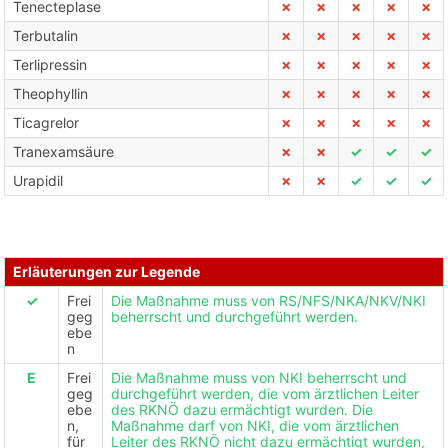
Tenecteplase
✗
✗
✗
✗
✗
Terbutalin
✗
✗
✗
✗
✗
Terlipressin
✗
✗
✗
✗
✗
Theophyllin
✗
✗
✗
✗
✗
Ticagrelor
✗
✗
✗
✗
✗
Tranexamsäure
✗
✗
✓
✓
✓
Urapidil
✗
✗
✓
✓
✓
Erläuterungen zur Legende
✓
Frei
Die Maßnahme muss von RS/NFS/NKA/NKV/NKI
geg
beherrscht und durchgeführt werden.
ebe
n
E
Frei
Die Maßnahme muss von NKI beherrscht und
geg
durchgeführt werden, die vom ärztlichen Leiter
ebe
des RKNÖ dazu ermächtigt wurden. Die
n,
Maßnahme darf von NKI, die vom ärztlichen
für
Leiter des RKNÖ nicht dazu ermächtigt wurden,