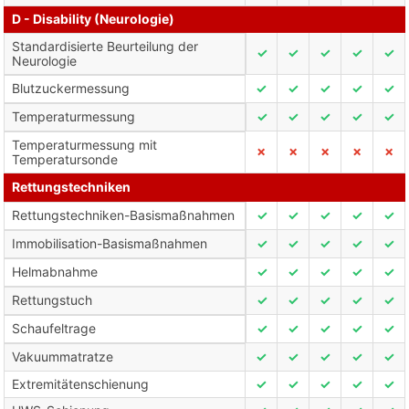
D - Disability (Neurologie)
Standardisierte Beurteilung der
✓
✓
✓
✓
✓
Neurologie
Blutzuckermessung
✓
✓
✓
✓
✓
Temperaturmessung
✓
✓
✓
✓
✓
Temperaturmessung mit
✗
✗
✗
✗
✗
Temperatursonde
Rettungstechniken
Rettungstechniken-Basismaßnahmen
✓
✓
✓
✓
✓
Immobilisation-Basismaßnahmen
✓
✓
✓
✓
✓
Helmabnahme
✓
✓
✓
✓
✓
Rettungstuch
✓
✓
✓
✓
✓
Schaufeltrage
✓
✓
✓
✓
✓
Vakuummatratze
✓
✓
✓
✓
✓
Extremitätenschienung
✓
✓
✓
✓
✓