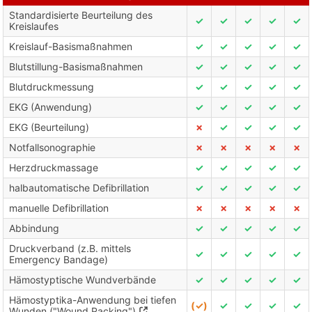
Standardisierte Beurteilung des
✓
✓
✓
✓
✓
Kreislaufes
Kreislauf-Basismaßnahmen
✓
✓
✓
✓
✓
Blutstillung-Basismaßnahmen
✓
✓
✓
✓
✓
Blutdruckmessung
✓
✓
✓
✓
✓
EKG (Anwendung)
✓
✓
✓
✓
✓
EKG (Beurteilung)
✗
✓
✓
✓
✓
Notfallsonographie
✗
✗
✗
✗
✗
Herzdruckmassage
✓
✓
✓
✓
✓
halbautomatische Defibrillation
✓
✓
✓
✓
✓
manuelle Defibrillation
✗
✗
✗
✗
✗
Abbindung
✓
✓
✓
✓
✓
Druckverband (z.B. mittels
✓
✓
✓
✓
✓
Emergency Bandage)
Hämostyptische Wundverbände
✓
✓
✓
✓
✓
Hämostyptika-Anwendung bei tiefen
(✓)
✓
✓
✓
✓
Wunden ("Wound Packing")