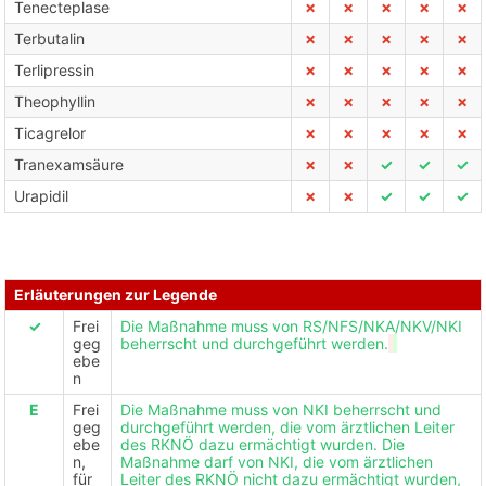
Tenecteplase
✗
✗
✗
✗
✗
Terbutalin
✗
✗
✗
✗
✗
Terlipressin
✗
✗
✗
✗
✗
Theophyllin
✗
✗
✗
✗
✗
Ticagrelor
✗
✗
✗
✗
✗
Tranexamsäure
✗
✗
✓
✓
✓
Urapidil
✗
✗
✓
✓
✓
Erläuterungen zur Legende
✓
Frei
Die Maßnahme muss von RS/NFS/NKA/NKV/NKI
geg
beherrscht und durchgeführt werden.
ebe
n
E
Frei
Die Maßnahme muss von NKI beherrscht und
geg
durchgeführt werden, die vom ärztlichen Leiter
ebe
des RKNÖ dazu ermächtigt wurden. Die
n,
Maßnahme darf von NKI, die vom ärztlichen
für
Leiter des RKNÖ nicht dazu ermächtigt wurden,