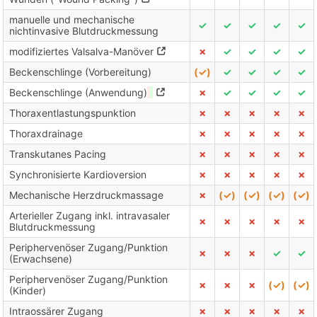
manuelle und mechanische
✓
✓
✓
✓
✓
nichtinvasive Blutdruckmessung
modifiziertes Valsalva-Manöver
✗
✓
✓
✓
✓
Beckenschlinge (Vorbereitung)
(✓)
✓
✓
✓
✓
Beckenschlinge (Anwendung)
✗
✓
✓
✓
✓
Thoraxentlastungspunktion
✗
✗
✗
✗
✗
Thoraxdrainage
✗
✗
✗
✗
✗
Transkutanes Pacing
✗
✗
✗
✗
✗
Synchronisierte Kardioversion
✗
✗
✗
✗
✗
Mechanische Herzdruckmassage
✗
(✓)
(✓)
(✓)
(✓)
Arterieller Zugang inkl. intravasaler
✗
✗
✗
✗
✗
Blutdruckmessung
Periphervenöser Zugang/Punktion
✗
✗
✗
✓
✓
(Erwachsene)
Periphervenöser Zugang/Punktion
✗
✗
✗
(✓)
(✓)
(Kinder)
Intraossärer Zugang
✗
✗
✗
✗
✗