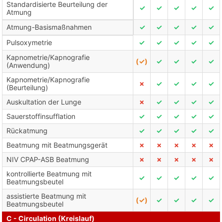
Standardisierte Beurteilung der
✓
✓
✓
✓
✓
Atmung
Atmung-Basismaßnahmen
✓
✓
✓
✓
✓
Pulsoxymetrie
✓
✓
✓
✓
✓
Kapnometrie/Kapnografie
(✓)
✓
✓
✓
✓
(Anwendung)
Kapnometrie/Kapnografie
✗
✓
✓
✓
✓
(Beurteilung)
Auskultation der Lunge
✗
✓
✓
✓
✓
Sauerstoffinsufflation
✓
✓
✓
✓
✓
Rückatmung
✓
✓
✓
✓
✓
Beatmung mit Beatmungsgerät
✗
✗
✗
✗
✗
NIV CPAP-ASB Beatmung
✗
✗
✗
✗
✗
kontrollierte Beatmung mit
✓
✓
✓
✓
✓
Beatmungsbeutel
assistierte Beatmung mit
(✓)
✓
✓
✓
✓
Beatmungsbeutel
C - Circulation (Kreislauf)