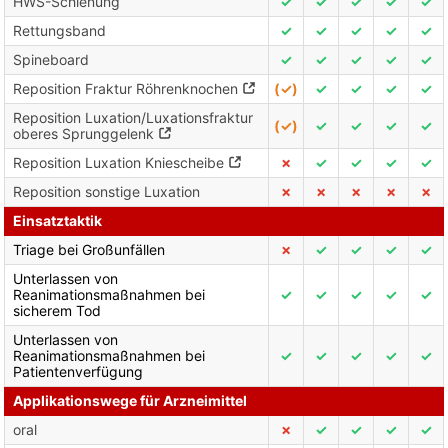
HWS-Schienung
✓
✓
✓
✓
✓
Rettungsband
✓
✓
✓
✓
✓
Spineboard
✓
✓
✓
✓
✓
Reposition Fraktur Röhrenknochen
(✓)
✓
✓
✓
✓
Reposition Luxation/Luxationsfraktur
(✓)
✓
✓
✓
✓
oberes Sprunggelenk
Reposition Luxation Kniescheibe
✗
✓
✓
✓
✓
Reposition sonstige Luxation
✗
✗
✗
✗
✗
Einsatztaktik
Triage bei Großunfällen
✗
✓
✓
✓
✓
Unterlassen von
Reanimationsmaßnahmen bei
✓
✓
✓
✓
✓
sicherem Tod
Unterlassen von
Reanimationsmaßnahmen bei
✓
✓
✓
✓
✓
Patientenverfügung
Applikationswege für Arzneimittel
oral
✗
✓
✓
✓
✓