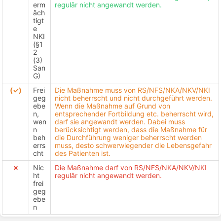
erm
regulär nicht angewandt werden.
äch
tigt
e
NKI
(§1
2
(3)
San
G)
(✓)
Frei
Die Maßnahme muss von RS/NFS/NKA/NKV/NKI
geg
nicht beherrscht und nicht durchgeführt werden.
ebe
Wenn die Maßnahme auf Grund von
n,
entsprechender Fortbildung etc. beherrscht wird,
wen
darf sie angewandt werden. Dabei muss
n
berücksichtigt werden, dass die Maßnahme für
beh
die Durchführung weniger beherrscht werden
errs
muss, desto schwerwiegender die Lebensgefahr
cht
des Patienten ist.
✗
Nic
Die Maßnahme darf von RS/NFS/NKA/NKV/NKI
ht
regulär nicht angewandt werden.
frei
geg
ebe
n