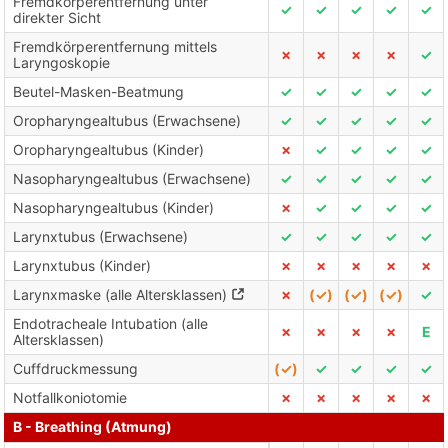
Fremdkörperentfernung unter
✓
✓
✓
✓
✓
direkter Sicht
Fremdkörperentfernung mittels
✗
✗
✗
✗
✓
Laryngoskopie
Beutel-Masken-Beatmung
✓
✓
✓
✓
✓
Oropharyngealtubus (Erwachsene)
✓
✓
✓
✓
✓
Oropharyngealtubus (Kinder)
✗
✓
✓
✓
✓
Nasopharyngealtubus (Erwachsene)
✓
✓
✓
✓
✓
Nasopharyngealtubus (Kinder)
✗
✓
✓
✓
✓
Larynxtubus (Erwachsene)
✓
✓
✓
✓
✓
Larynxtubus (Kinder)
✗
✗
✗
✗
✗
Larynxmaske (alle Altersklassen)
✗
(✓)
(✓)
(✓)
✓
Endotracheale Intubation (alle
✗
✗
✗
✗
E
Altersklassen)
Cuffdruckmessung
(✓)
✓
✓
✓
✓
Notfallkoniotomie
✗
✗
✗
✗
✗
B - Breathing (Atmung)