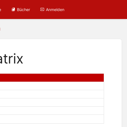
e
Bücher
Anmelden
1
trix