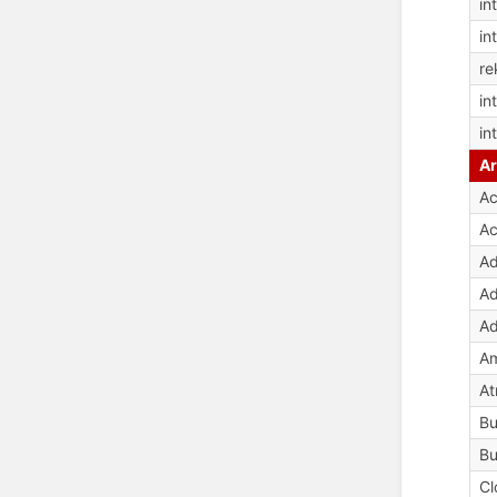
in
in
re
in
in
Ar
Ac
Ac
Ad
Ad
Ad
Am
At
Bu
Bu
Cl