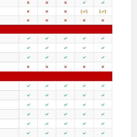
✗
✗
✗
✓
✓
✗
✗
✗
(✓)
(✓)
✗
✗
✗
✗
✗
✓
✓
✓
✓
✓
✓
✓
✓
✓
✓
✓
✓
✓
✓
✓
✗
✗
✗
✗
✗
✓
✓
✓
✓
✓
✓
✓
✓
✓
✓
✓
✓
✓
✓
✓
✓
✓
✓
✓
✓
✓
✓
✓
✓
✓
✓
✓
✓
✓
✓