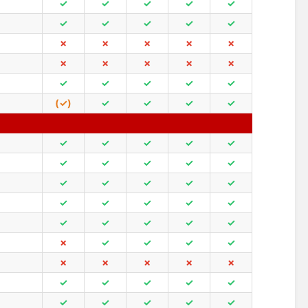
✓
✓
✓
✓
✓
✓
✓
✓
✓
✓
✗
✗
✗
✗
✗
✗
✗
✗
✗
✗
✓
✓
✓
✓
✓
(✓)
✓
✓
✓
✓
✓
✓
✓
✓
✓
✓
✓
✓
✓
✓
✓
✓
✓
✓
✓
✓
✓
✓
✓
✓
✓
✓
✓
✓
✓
✗
✓
✓
✓
✓
✗
✗
✗
✗
✗
✓
✓
✓
✓
✓
✓
✓
✓
✓
✓