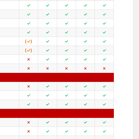
✓
✓
✓
✓
✓
✓
✓
✓
✓
✓
✓
✓
✓
✓
✓
✓
✓
✓
✓
✓
(✓)
✓
✓
✓
✓
(✓)
✓
✓
✓
✓
✗
✓
✓
✓
✓
✗
✗
✗
✗
✗
✗
✓
✓
✓
✓
✓
✓
✓
✓
✓
✓
✓
✓
✓
✓
✗
✓
✓
✓
✓
✗
✓
✓
✓
✓