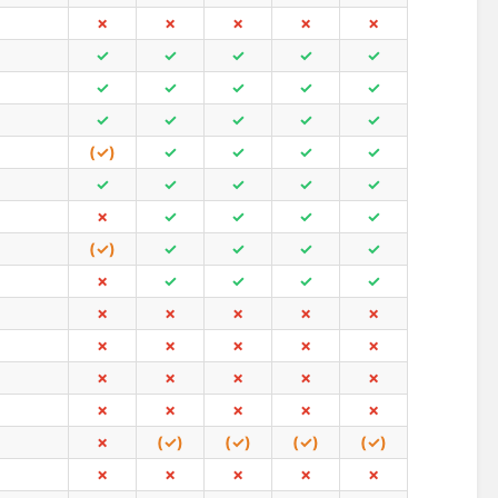
✗
✗
✗
✗
✗
✓
✓
✓
✓
✓
✓
✓
✓
✓
✓
✓
✓
✓
✓
✓
(✓)
✓
✓
✓
✓
✓
✓
✓
✓
✓
✗
✓
✓
✓
✓
(✓)
✓
✓
✓
✓
✗
✓
✓
✓
✓
✗
✗
✗
✗
✗
✗
✗
✗
✗
✗
✗
✗
✗
✗
✗
✗
✗
✗
✗
✗
✗
(✓)
(✓)
(✓)
(✓)
✗
✗
✗
✗
✗