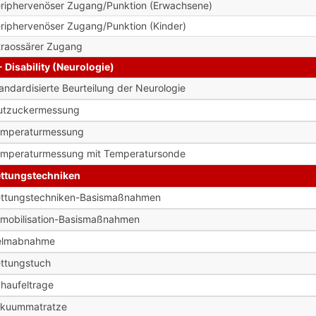
riphervenöser Zugang/Punktion (Erwachsene)
riphervenöser Zugang/Punktion (Kinder)
traossärer Zugang
- Disability (Neurologie)
andardisierte Beurteilung der Neurologie
utzuckermessung
emperaturmessung
mperaturmessung mit Temperatursonde
ttungstechniken
ttungstechniken-Basismaßnahmen
mobilisation-Basismaßnahmen
elmabnahme
ttungstuch
haufeltrage
akuummatratze