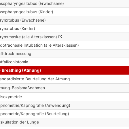
sopharyngealtubus (Erwachsene)
sopharyngealtubus (Kinder)
rynxtubus (Erwachsene)
rynxtubus (Kinder)
rynxmaske (alle Altersklassen)
dotracheale Intubation (alle Altersklassen)
ffdruckmessung
tfallkoniotomie
- Breathing (Atmung)
andardisierte Beurteilung der Atmung
tmung-Basismaßnahmen
lsoxymetrie
pnometrie/Kapnografie (Anwendung)
pnometrie/Kapnografie (Beurteilung)
skultation der Lunge