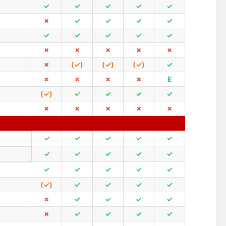
✓
✓
✓
✓
✓
✗
✓
✓
✓
✓
✓
✓
✓
✓
✓
✗
✗
✗
✗
✗
✗
(✓)
(✓)
(✓)
✓
✗
✗
✗
✗
E
(✓)
✓
✓
✓
✓
✗
✗
✗
✗
✗
✓
✓
✓
✓
✓
✓
✓
✓
✓
✓
✓
✓
✓
✓
✓
(✓)
✓
✓
✓
✓
✗
✓
✓
✓
✓
✗
✓
✓
✓
✓