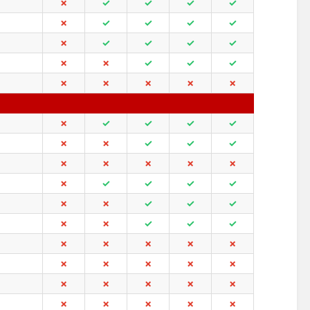
✗
✓
✓
✓
✓
✗
✓
✓
✓
✓
✗
✓
✓
✓
✓
✗
✗
✓
✓
✓
✗
✗
✗
✗
✗
✗
✓
✓
✓
✓
✗
✗
✓
✓
✓
✗
✗
✗
✗
✗
✗
✓
✓
✓
✓
✗
✗
✓
✓
✓
✗
✗
✓
✓
✓
✗
✗
✗
✗
✗
✗
✗
✗
✗
✗
✗
✗
✗
✗
✗
✗
✗
✗
✗
✗