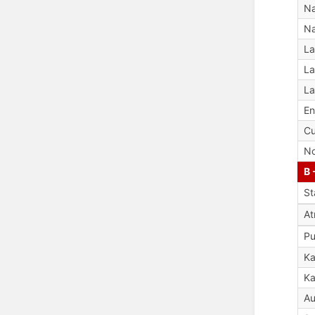
Na
Na
La
La
La
En
Cu
No
B 
St
A
Pu
Ka
Ka
Au