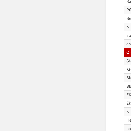
Sa
R
Be
N
ko
as
C 
St
Kr
Bl
Bl
E
EK
No
H
ha