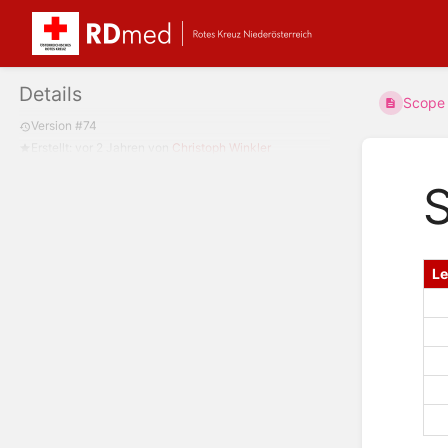
Details
Scope 
Version #74
Erstellt:
vor 2 Jahren
von
Christoph Winkler
S
L