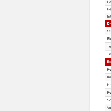
Pe
Pe
In
D 
St
Bl
T
Te
Re
Re
Im
H
Re
Sc
V