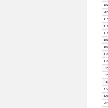
ma
A
Dr
Hä
Hä
ma
mo
Be
Be
Th
Th
Tr
Sy
Me
Ar