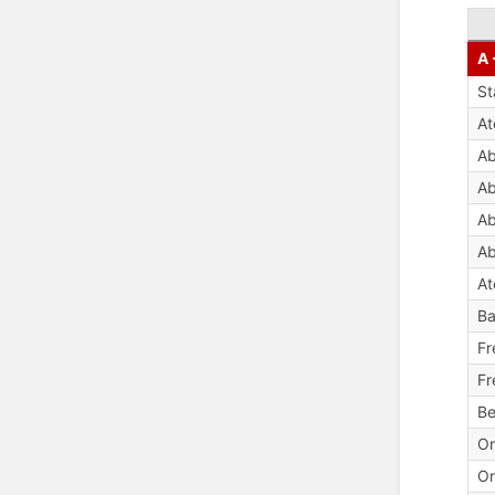
A 
St
A
Ab
Ab
Ab
Ab
At
Ba
Fr
Fr
Be
Or
Or