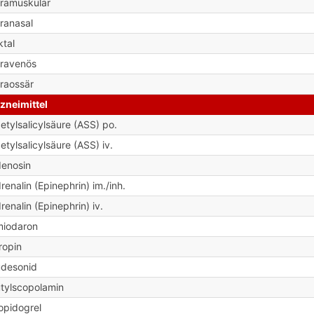
tramuskulär
tranasal
ktal
travenös
traossär
zneimittel
etylsalicylsäure (ASS) po.
etylsalicylsäure (ASS) iv.
enosin
renalin (Epinephrin) im./inh.
renalin (Epinephrin) iv.
iodaron
ropin
desonid
tylscopolamin
opidogrel