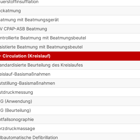
uerstoffinsufflation
ückatmung
atmung mit Beatmungsgerät
IV CPAP-ASB Beatmung
ntrollierte Beatmung mit Beatmungsbeutel
sistierte Beatmung mit Beatmungsbeutel
- Circulation (Kreislauf)
andardisierte Beurteilung des Kreislaufes
eislauf-Basismaßnahmen
utstillung-Basismaßnahmen
utdruckmessung
KG (Anwendung)
G (Beurteilung)
tfallsonographie
erzdruckmassage
lbautomatische Defibrillation