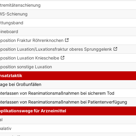
tremitätenschienung
WS-Schienung
ttungsband
ineboard
position Fraktur Röhrenknochen
position Luxation/Luxationsfraktur oberes Sprunggelenk
position Luxation Kniescheibe
position sonstige Luxation
nsatztaktik
iage bei Großunfällen
terlassen von Reanimationsmaßnahmen bei sicherem Tod
terlassen von Reanimationsmaßnahmen bei Patientenverfügung
plikationswege für Arzneimittel
al
halativ