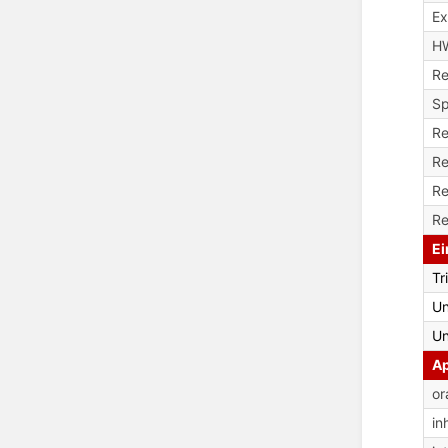
Ex
H
Re
Sp
Re
Re
Re
Re
Ei
Tr
Un
Un
Ap
or
in