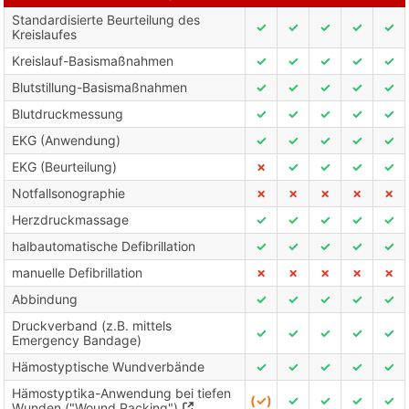
Standardisierte Beurteilung des
✓
✓
✓
✓
✓
Kreislaufes
Kreislauf-Basismaßnahmen
✓
✓
✓
✓
✓
Blutstillung-Basismaßnahmen
✓
✓
✓
✓
✓
Blutdruckmessung
✓
✓
✓
✓
✓
EKG (Anwendung)
✓
✓
✓
✓
✓
EKG (Beurteilung)
✗
✓
✓
✓
✓
Notfallsonographie
✗
✗
✗
✗
✗
Herzdruckmassage
✓
✓
✓
✓
✓
halbautomatische Defibrillation
✓
✓
✓
✓
✓
manuelle Defibrillation
✗
✗
✗
✗
✗
Abbindung
✓
✓
✓
✓
✓
Druckverband (z.B. mittels
✓
✓
✓
✓
✓
Emergency Bandage)
Hämostyptische Wundverbände
✓
✓
✓
✓
✓
Hämostyptika-Anwendung bei tiefen
(✓)
✓
✓
✓
✓
Wunden ("Wound Packing")