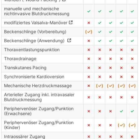
manuelle und mechanische
✓
✓
✓
✓
✓
nichtinvasive Blutdruckmessung
modifiziertes Valsalva-Manöver
✗
✓
✓
✓
✓
Beckenschlinge (Vorbereitung)
(✓)
✓
✓
✓
✓
Beckenschlinge (Anwendung)
✗
✓
✓
✓
✓
Thoraxentlastungspunktion
✗
✗
✗
✗
✗
Thoraxdrainage
✗
✗
✗
✗
✗
Transkutanes Pacing
✗
✗
✗
✗
✗
Synchronisierte Kardioversion
✗
✗
✗
✗
✗
Mechanische Herzdruckmassage
✗
(✓)
(✓)
(✓)
(✓)
Arterieller Zugang inkl. intravasaler
✗
✗
✗
✗
✗
Blutdruckmessung
Periphervenöser Zugang/Punktion
✗
✗
✗
✓
✓
(Erwachsene)
Periphervenöser Zugang/Punktion
✗
✗
✗
(✓)
(✓)
(Kinder)
Intraossärer Zugang
✗
✗
✗
✗
✗