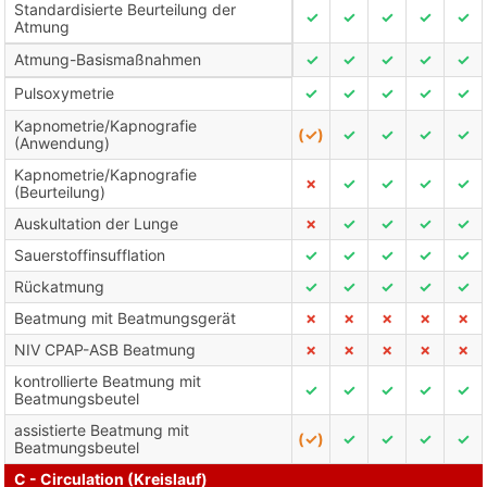
Standardisierte Beurteilung der
✓
✓
✓
✓
✓
Atmung
Atmung-Basismaßnahmen
✓
✓
✓
✓
✓
Pulsoxymetrie
✓
✓
✓
✓
✓
Kapnometrie/Kapnografie
(✓)
✓
✓
✓
✓
(Anwendung)
Kapnometrie/Kapnografie
✗
✓
✓
✓
✓
(Beurteilung)
Auskultation der Lunge
✗
✓
✓
✓
✓
Sauerstoffinsufflation
✓
✓
✓
✓
✓
Rückatmung
✓
✓
✓
✓
✓
Beatmung mit Beatmungsgerät
✗
✗
✗
✗
✗
NIV CPAP-ASB Beatmung
✗
✗
✗
✗
✗
kontrollierte Beatmung mit
✓
✓
✓
✓
✓
Beatmungsbeutel
assistierte Beatmung mit
(✓)
✓
✓
✓
✓
Beatmungsbeutel
C - Circulation (Kreislauf)