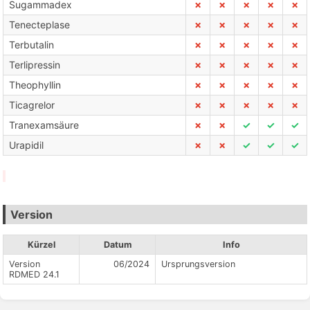
Sugammadex
✗
✗
✗
✗
✗
Tenecteplase
✗
✗
✗
✗
✗
Terbutalin
✗
✗
✗
✗
✗
Terlipressin
✗
✗
✗
✗
✗
Theophyllin
✗
✗
✗
✗
✗
Ticagrelor
✗
✗
✗
✗
✗
Tranexamsäure
✗
✗
✓
✓
✓
Urapidil
✗
✗
✓
✓
✓
Version
Kürzel
Datum
Info
Version
06/2024
Ursprungsversion
RDMED 24.1