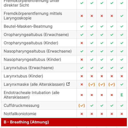
Fremdkörperentfernung unter
✓
✓
✓
✓
✓
direkter Sicht
Fremdkörperentfernung mittels
✗
✗
✗
✗
✓
Laryngoskopie
Beutel-Masken-Beatmung
✓
✓
✓
✓
✓
Oropharyngealtubus (Erwachsene)
✓
✓
✓
✓
✓
Oropharyngealtubus (Kinder)
✗
✓
✓
✓
✓
Nasopharyngealtubus (Erwachsene)
✓
✓
✓
✓
✓
Nasopharyngealtubus (Kinder)
✗
✓
✓
✓
✓
Larynxtubus (Erwachsene)
✓
✓
✓
✓
✓
Larynxtubus (Kinder)
✗
✗
✗
✗
✗
Larynxmaske (alle Altersklassen)
✗
(✓)
(✓)
(✓)
✓
Endotracheale Intubation (alle
✗
✗
✗
✗
E
Altersklassen)
Cuffdruckmessung
(✓)
✓
✓
✓
✓
Notfallkoniotomie
✗
✗
✗
✗
✗
B - Breathing (Atmung)