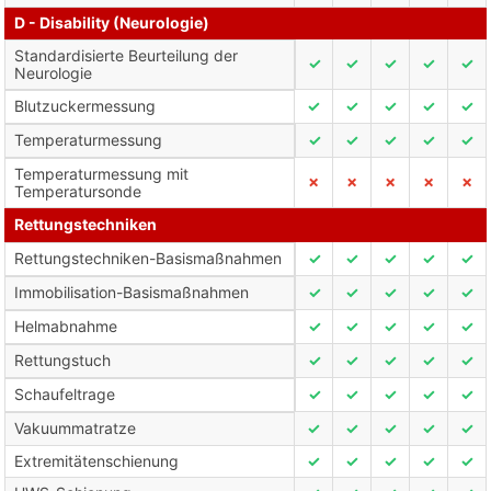
D - Disability (Neurologie)
Standardisierte Beurteilung der
✓
✓
✓
✓
✓
Neurologie
Blutzuckermessung
✓
✓
✓
✓
✓
Temperaturmessung
✓
✓
✓
✓
✓
Temperaturmessung mit
✗
✗
✗
✗
✗
Temperatursonde
Rettungstechniken
Rettungstechniken-Basismaßnahmen
✓
✓
✓
✓
✓
Immobilisation-Basismaßnahmen
✓
✓
✓
✓
✓
Helmabnahme
✓
✓
✓
✓
✓
Rettungstuch
✓
✓
✓
✓
✓
Schaufeltrage
✓
✓
✓
✓
✓
Vakuummatratze
✓
✓
✓
✓
✓
Extremitätenschienung
✓
✓
✓
✓
✓