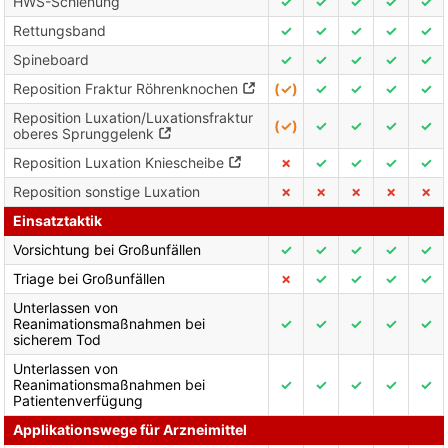
HWS-Schienung
✓
✓
✓
✓
✓
Rettungsband
✓
✓
✓
✓
✓
Spineboard
✓
✓
✓
✓
✓
Reposition Fraktur Röhrenknochen
(✓)
✓
✓
✓
✓
Reposition Luxation/Luxationsfraktur
(✓)
✓
✓
✓
✓
oberes Sprunggelenk
Reposition Luxation Kniescheibe
✗
✓
✓
✓
✓
Reposition sonstige Luxation
✗
✗
✗
✗
✗
Einsatztaktik
Vorsichtung bei Großunfällen
✓
✓
✓
✓
✓
Triage bei Großunfällen
✗
✓
✓
✓
✓
Unterlassen von
Reanimationsmaßnahmen bei
✓
✓
✓
✓
✓
sicherem Tod
Unterlassen von
Reanimationsmaßnahmen bei
✓
✓
✓
✓
✓
Patientenverfügung
Applikationswege für Arzneimittel