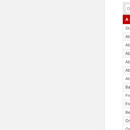
A 
St
A
Ab
Ab
Ab
Ab
At
Ba
Fr
Fr
Be
Or
Or