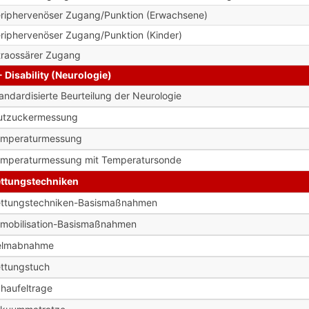
riphervenöser Zugang/Punktion (Erwachsene)
riphervenöser Zugang/Punktion (Kinder)
traossärer Zugang
- Disability (Neurologie)
andardisierte Beurteilung der Neurologie
utzuckermessung
emperaturmessung
mperaturmessung mit Temperatursonde
ttungstechniken
ttungstechniken-Basismaßnahmen
mobilisation-Basismaßnahmen
elmabnahme
ttungstuch
haufeltrage