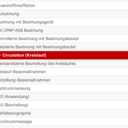
uerstoffinsufflation
ückatmung
atmung mit Beatmungsgerät
IV CPAP-ASB Beatmung
ntrollierte Beatmung mit Beatmungsbeutel
sistierte Beatmung mit Beatmungsbeutel
- Circulation (Kreislauf)
andardisierte Beurteilung des Kreislaufes
eislauf-Basismaßnahmen
utstillung-Basismaßnahmen
utdruckmessung
KG (Anwendung)
G (Beurteilung)
tfallsonographie
erzdruckmassage