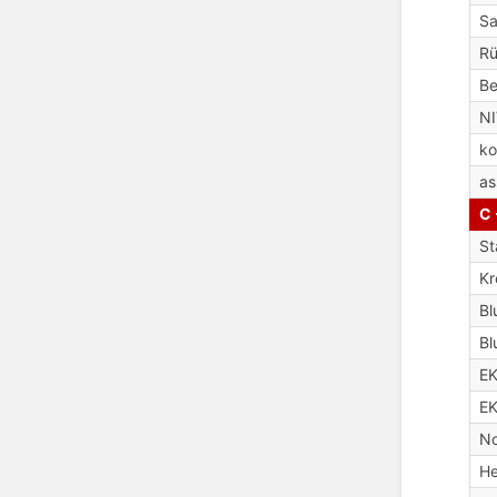
Sa
R
Be
N
ko
as
C 
St
Kr
Bl
Bl
E
EK
No
H