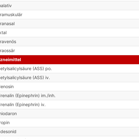
halativ
tramuskulär
tranasal
ktal
travenös
traossär
zneimittel
etylsalicylsäure (ASS) po.
etylsalicylsäure (ASS) iv.
enosin
renalin (Epinephrin) im./inh.
renalin (Epinephrin) iv.
iodaron
ropin
desonid