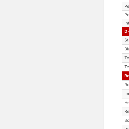
Pe
Pe
In
D 
St
Bl
T
Te
Re
Re
Im
H
Re
Sc