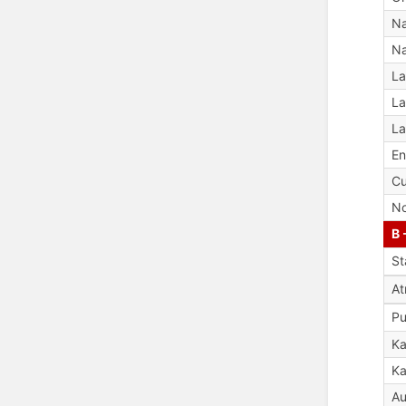
Na
Na
La
La
La
En
Cu
No
B 
St
A
Pu
Ka
Ka
Au