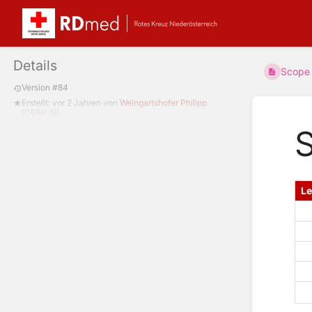
Details
Scope 
Version #84
Erstellt:
vor 2 Jahren
von
Weingartshofer Philipp
(OERK-N)
S
L