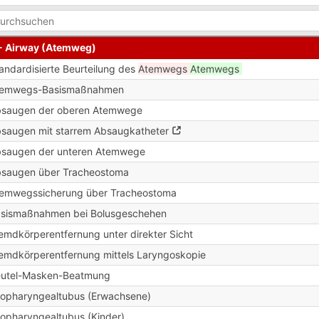
- Airway (Atemweg)
andardisierte Beurteilung des
Atemwegs
Atemwegs
temwegs-Basismaßnahmen
saugen der oberen Atemwege
saugen mit starrem Absaugkatheter
saugen der unteren Atemwege
saugen über Tracheostoma
emwegssicherung über Tracheostoma
sismaßnahmen bei Bolusgeschehen
emdkörperentfernung unter direkter Sicht
emdkörperentfernung mittels Laryngoskopie
utel-Masken-Beatmung
opharyngealtubus (Erwachsene)
opharyngealtubus (Kinder)