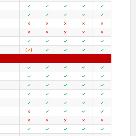
✓
✓
✓
✓
✓
✓
✓
✓
✓
✓
✗
✗
✗
✗
✗
✗
✗
✗
✗
✗
✓
✓
✓
✓
✓
(✓)
✓
✓
✓
✓
✓
✓
✓
✓
✓
✓
✓
✓
✓
✓
✓
✓
✓
✓
✓
✓
✓
✓
✓
✓
✓
✓
✓
✓
✓
✗
✓
✓
✓
✓
✗
✗
✗
✗
✗
✓
✓
✓
✓
✓