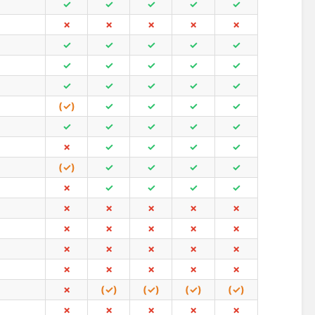
✓
✓
✓
✓
✓
✗
✗
✗
✗
✗
✓
✓
✓
✓
✓
✓
✓
✓
✓
✓
✓
✓
✓
✓
✓
(✓)
✓
✓
✓
✓
✓
✓
✓
✓
✓
✗
✓
✓
✓
✓
(✓)
✓
✓
✓
✓
✗
✓
✓
✓
✓
✗
✗
✗
✗
✗
✗
✗
✗
✗
✗
✗
✗
✗
✗
✗
✗
✗
✗
✗
✗
✗
(✓)
(✓)
(✓)
(✓)
✗
✗
✗
✗
✗