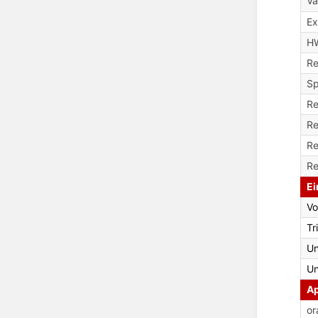
V
Ex
H
Re
Sp
Re
Re
Re
Re
Ei
Vo
Tr
Un
Un
Ap
or