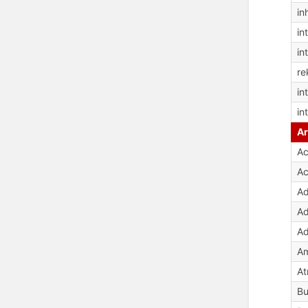
in
in
in
re
in
in
Ar
Ac
Ac
Ad
Ad
Ad
Am
At
Bu