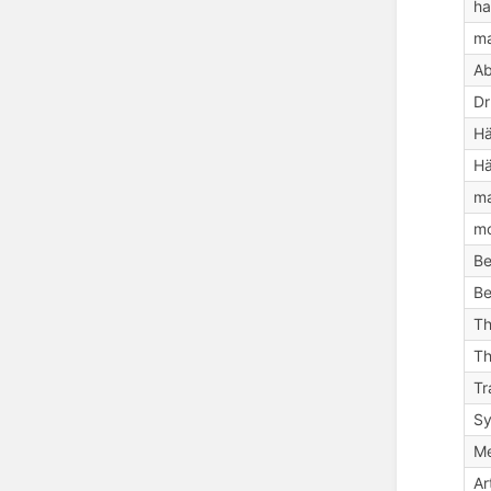
ha
ma
A
Dr
Hä
Hä
ma
mo
Be
Be
Th
Th
Tr
Sy
Me
Ar