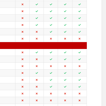
✗
✓
✓
✓
✓
✗
✓
✓
✓
✓
✗
✓
✓
✓
✓
✗
✓
✓
✓
✓
✗
✗
✓
✓
✓
✗
✗
✗
✗
✗
✗
✓
✓
✓
✓
✗
✗
✓
✓
✓
✗
✗
✗
✗
✗
✗
✓
✓
✓
✓
✗
✗
✓
✓
✓
✗
✗
✓
✓
✓
✗
✗
✗
✗
✗
✗
✗
✗
✗
✗