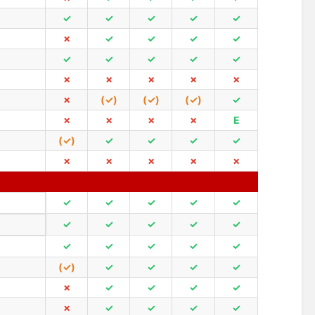
✓
✓
✓
✓
✓
✗
✓
✓
✓
✓
✓
✓
✓
✓
✓
✗
✗
✗
✗
✗
✗
(✓)
(✓)
(✓)
✓
✗
✗
✗
✗
E
(✓)
✓
✓
✓
✓
✗
✗
✗
✗
✗
✓
✓
✓
✓
✓
✓
✓
✓
✓
✓
✓
✓
✓
✓
✓
(✓)
✓
✓
✓
✓
✗
✓
✓
✓
✓
✗
✓
✓
✓
✓