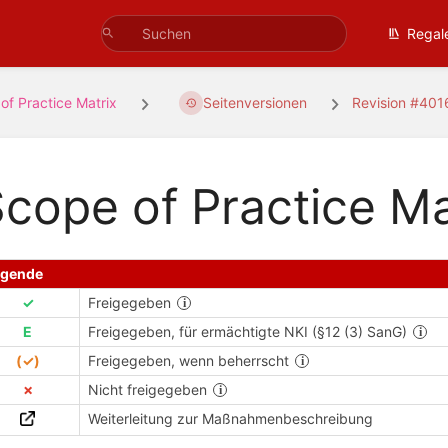
Regal
of Practice Matrix
Seitenversionen
Revision #40
cope of Practice Ma
egende
✓
Freigegeben
E
Freigegeben, für ermächtigte NKI (§12 (3) SanG)
(✓)
Freigegeben, wenn beherrscht
✗
Nicht freigegeben
Weiterleitung zur Maßnahmenbeschreibung