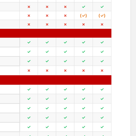
✗
✗
✗
✓
✓
✗
✗
✗
(✓)
(✓)
✗
✗
✗
✗
✗
✓
✓
✓
✓
✓
✓
✓
✓
✓
✓
✓
✓
✓
✓
✓
✗
✗
✗
✗
✗
✓
✓
✓
✓
✓
✓
✓
✓
✓
✓
✓
✓
✓
✓
✓
✓
✓
✓
✓
✓
✓
✓
✓
✓
✓