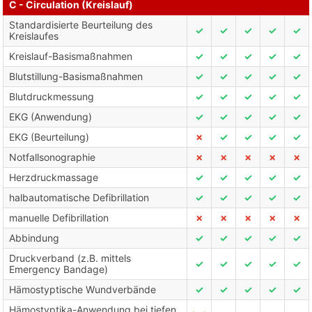
C - Circulation (Kreislauf)
Standardisierte Beurteilung des
✓
✓
✓
✓
✓
Kreislaufes
Kreislauf-Basismaßnahmen
✓
✓
✓
✓
✓
Blutstillung-Basismaßnahmen
✓
✓
✓
✓
✓
Blutdruckmessung
✓
✓
✓
✓
✓
EKG (Anwendung)
✓
✓
✓
✓
✓
EKG (Beurteilung)
✗
✓
✓
✓
✓
Notfallsonographie
✗
✗
✗
✗
✗
Herzdruckmassage
✓
✓
✓
✓
✓
halbautomatische Defibrillation
✓
✓
✓
✓
✓
manuelle Defibrillation
✗
✗
✗
✗
✗
Abbindung
✓
✓
✓
✓
✓
Druckverband (z.B. mittels
✓
✓
✓
✓
✓
Emergency Bandage)
Hämostyptische Wundverbände
✓
✓
✓
✓
✓
Hämostyptika-Anwendung bei tiefen