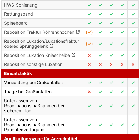
HWS-Schienung
✓
✓
✓
✓
✓
Rettungsband
✓
✓
✓
✓
✓
Spineboard
✓
✓
✓
✓
✓
Reposition Fraktur Röhrenknochen
(✓)
✓
✓
✓
✓
Reposition Luxation/Luxationsfraktur
(✓)
✓
✓
✓
✓
oberes Sprunggelenk
Reposition Luxation Kniescheibe
✗
✓
✓
✓
✓
Reposition sonstige Luxation
✗
✗
✗
✗
✗
Einsatztaktik
Vorsichtung bei Großunfällen
✓
✓
✓
✓
✓
Triage bei Großunfällen
✗
✓
✓
✓
✓
Unterlassen von
Reanimationsmaßnahmen bei
✓
✓
✓
✓
✓
sicherem Tod
Unterlassen von
Reanimationsmaßnahmen bei
✓
✓
✓
✓
✓
Patientenverfügung
Applikationswege für Arzneimittel