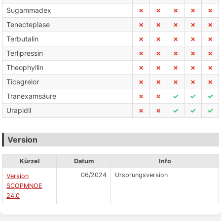
Sugammadex
✗
✗
✗
✗
✗
Tenecteplase
✗
✗
✗
✗
✗
Terbutalin
✗
✗
✗
✗
✗
Terlipressin
✗
✗
✗
✗
✗
Theophyllin
✗
✗
✗
✗
✗
Ticagrelor
✗
✗
✗
✗
✗
Tranexamsäure
✗
✗
✓
✓
✓
Urapidil
✗
✗
✓
✓
✓
Version
Kürzel
Datum
Info
06/2024
Ursprungsversion
Version
SCOPMNOE
24.0