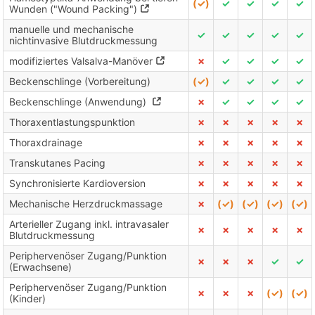
(✓)
✓
✓
✓
✓
Wunden ("Wound Packing")
manuelle und mechanische
✓
✓
✓
✓
✓
nichtinvasive Blutdruckmessung
modifiziertes Valsalva-Manöver
✗
✓
✓
✓
✓
Beckenschlinge (Vorbereitung)
(✓)
✓
✓
✓
✓
Beckenschlinge (Anwendung)
✗
✓
✓
✓
✓
Thoraxentlastungspunktion
✗
✗
✗
✗
✗
Thoraxdrainage
✗
✗
✗
✗
✗
Transkutanes Pacing
✗
✗
✗
✗
✗
Synchronisierte Kardioversion
✗
✗
✗
✗
✗
Mechanische Herzdruckmassage
✗
(✓)
(✓)
(✓)
(✓)
Arterieller Zugang inkl. intravasaler
✗
✗
✗
✗
✗
Blutdruckmessung
Periphervenöser Zugang/Punktion
✗
✗
✗
✓
✓
(Erwachsene)
Periphervenöser Zugang/Punktion
✗
✗
✗
(✓)
(✓)
(Kinder)