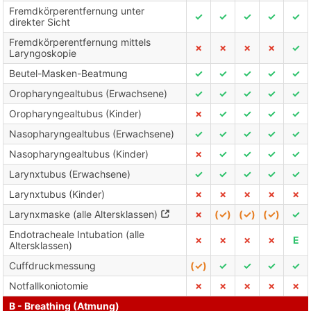
Fremdkörperentfernung unter
✓
✓
✓
✓
✓
direkter Sicht
Fremdkörperentfernung mittels
✗
✗
✗
✗
✓
Laryngoskopie
Beutel-Masken-Beatmung
✓
✓
✓
✓
✓
Oropharyngealtubus (Erwachsene)
✓
✓
✓
✓
✓
Oropharyngealtubus (Kinder)
✗
✓
✓
✓
✓
Nasopharyngealtubus (Erwachsene)
✓
✓
✓
✓
✓
Nasopharyngealtubus (Kinder)
✗
✓
✓
✓
✓
Larynxtubus (Erwachsene)
✓
✓
✓
✓
✓
Larynxtubus (Kinder)
✗
✗
✗
✗
✗
Larynxmaske (alle Altersklassen)
✗
(✓)
(✓)
(✓)
✓
Endotracheale Intubation (alle
✗
✗
✗
✗
E
Altersklassen)
Cuffdruckmessung
(✓)
✓
✓
✓
✓
Notfallkoniotomie
✗
✗
✗
✗
✗
B - Breathing (Atmung)