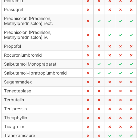
Piritramid
✗
✗
✗
✗
✗
Prasugrel
✗
✗
✗
✗
✗
Prednisolon (Prednison,
✗
✓
✓
✓
✓
Methylprednisolon) rect.
Prednisolon (Prednison,
✗
✗
✓
✓
✓
Methylprednisolon) iv.
Propofol
✗
✗
✗
✗
✗
Rocuroniumbromid
✗
✗
✗
✗
✗
Salbutamol Monopräparat
✗
✓
✓
✓
✓
Salbutamol+Ipratropiumbromid
✗
✓
✓
✓
✓
Sugammadex
✗
✗
✗
✗
✗
Tenecteplase
✗
✗
✗
✗
✗
Terbutalin
✗
✗
✗
✗
✗
Terlipressin
✗
✗
✗
✗
✗
Theophyllin
✗
✗
✗
✗
✗
Ticagrelor
✗
✗
✗
✗
✗
Tranexamsäure
✗
✗
✓
✓
✓