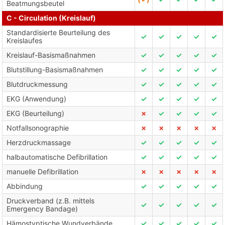
Beatmungsbeutel
C - Circulation (Kreislauf)
Standardisierte Beurteilung des
✓
✓
✓
✓
✓
Kreislaufes
Kreislauf-Basismaßnahmen
✓
✓
✓
✓
✓
Blutstillung-Basismaßnahmen
✓
✓
✓
✓
✓
Blutdruckmessung
✓
✓
✓
✓
✓
EKG (Anwendung)
✓
✓
✓
✓
✓
EKG (Beurteilung)
✗
✓
✓
✓
✓
Notfallsonographie
✗
✗
✗
✗
✗
Herzdruckmassage
✓
✓
✓
✓
✓
halbautomatische Defibrillation
✓
✓
✓
✓
✓
manuelle Defibrillation
✗
✗
✗
✗
✗
Abbindung
✓
✓
✓
✓
✓
Druckverband (z.B. mittels
✓
✓
✓
✓
✓
Emergency Bandage)
Hämostyptische Wundverbände
✓
✓
✓
✓
✓