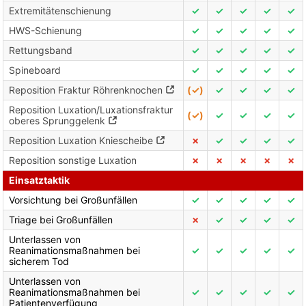
Extremitätenschienung
✓
✓
✓
✓
✓
HWS-Schienung
✓
✓
✓
✓
✓
Rettungsband
✓
✓
✓
✓
✓
Spineboard
✓
✓
✓
✓
✓
Reposition Fraktur Röhrenknochen
(✓)
✓
✓
✓
✓
Reposition Luxation/Luxationsfraktur
(✓)
✓
✓
✓
✓
oberes Sprunggelenk
Reposition Luxation Kniescheibe
✗
✓
✓
✓
✓
Reposition sonstige Luxation
✗
✗
✗
✗
✗
Einsatztaktik
Vorsichtung bei Großunfällen
✓
✓
✓
✓
✓
Triage bei Großunfällen
✗
✓
✓
✓
✓
Unterlassen von
Reanimationsmaßnahmen bei
✓
✓
✓
✓
✓
sicherem Tod
Unterlassen von
Reanimationsmaßnahmen bei
✓
✓
✓
✓
✓
Patientenverfügung