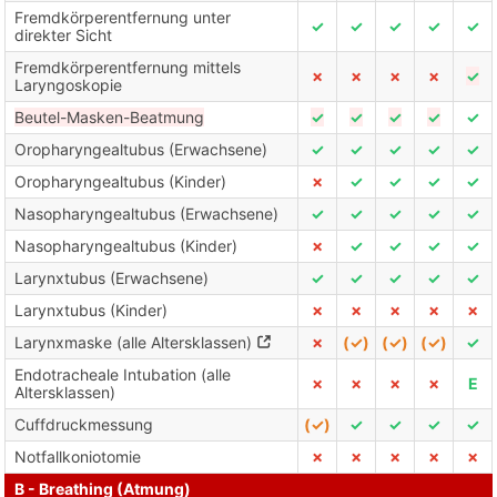
Fremdkörperentfernung unter
✓
✓
✓
✓
✓
direkter Sicht
Fremdkörperentfernung mittels
✗
✗
✗
✗
✓
Laryngoskopie
Beutel-Masken-Beatmung
✓
✓
✓
✓
✓
Oropharyngealtubus (Erwachsene)
✓
✓
✓
✓
✓
Oropharyngealtubus (Kinder)
✗
✓
✓
✓
✓
Nasopharyngealtubus (Erwachsene)
✓
✓
✓
✓
✓
Nasopharyngealtubus (Kinder)
✗
✓
✓
✓
✓
Larynxtubus (Erwachsene)
✓
✓
✓
✓
✓
Larynxtubus (Kinder)
✗
✗
✗
✗
✗
Larynxmaske (alle Altersklassen)
✗
(✓)
(✓)
(✓)
✓
Endotracheale Intubation (alle
✗
✗
✗
✗
E
Altersklassen)
Cuffdruckmessung
(✓)
✓
✓
✓
✓
Notfallkoniotomie
✗
✗
✗
✗
✗
B - Breathing (Atmung)