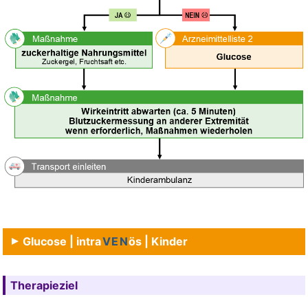
Glucose | intra
VEN
ös | Kinder
Therapieziel