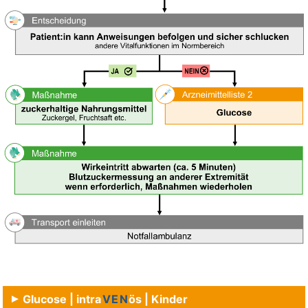
Glucose | intra
VEN
ös | Kinder