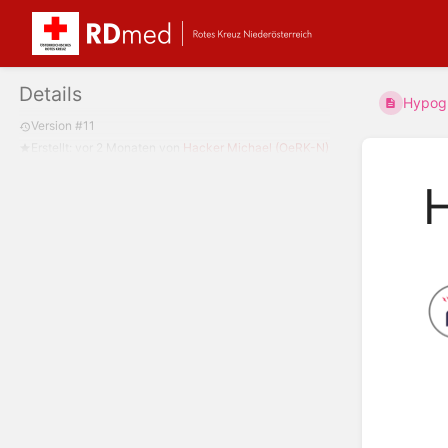
Details
Hypogl
Version #11
Erstellt:
vor 2 Monaten
von
Hacker Michael (OeRK-N)
H