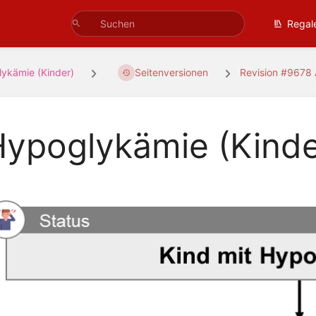
Regal
ykämie (Kinder)
Seitenversionen
Revision #9678
ypoglykämie (Kinde