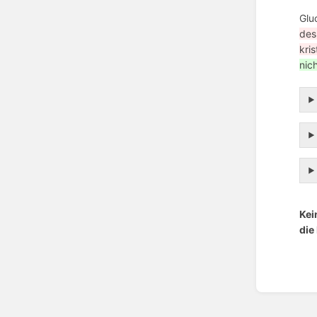
Glu
des
kris
nic
Kei
die