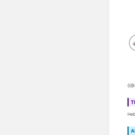
{{@
T
Heb
A