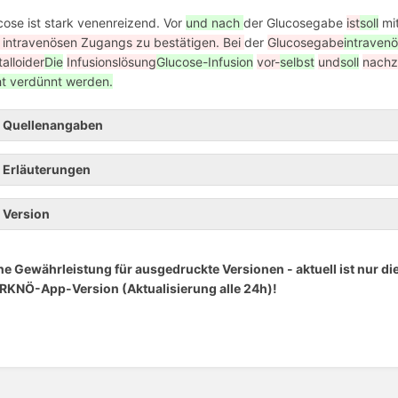
cose ist stark venenreizend. Vor
und nach
der Glucosegabe
ist
soll
mit
 intravenösen Zugangs zu bestätigen. Bei
der
Glucosegabe
intraven
talloider
Die
Infusionslösung
Glucose-Infusion
vor-
selbst
und
soll
nachz
ht verdünnt werden.
Quellenangaben
Erläuterungen
Version
ne Gewährleistung für ausgedruckte Versionen - aktuell ist nur d
 RKNÖ-App-Version (Aktualisierung alle 24h)!