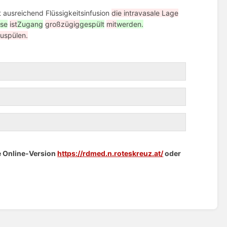
 ausreichend Flüssigkeitsinfusion
die intravasale Lage
öse
ist
Zugang
großzügig
gespült
mit
werden.
uspülen.
ie Online-Version
https://rdmed.n.roteskreuz.at/
oder