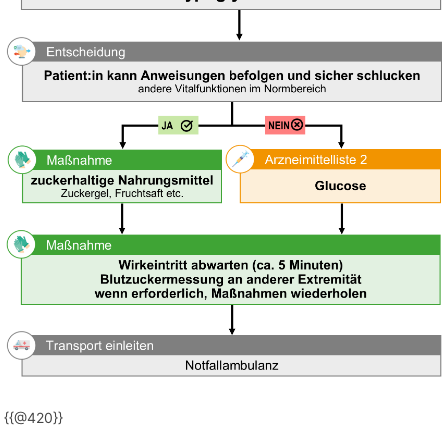
{{@420}}