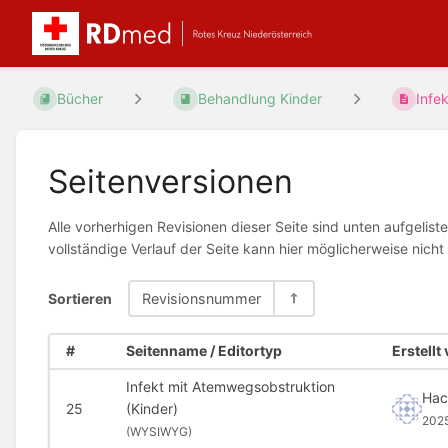
Bücher
Behandlung Kinder
Infe
Seitenversionen
Alle vorherhigen Revisionen dieser Seite sind unten aufgelis
vollständige Verlauf der Seite kann hier möglicherweise nic
Sortieren
Revisionsnummer
#
Seitenname / Editortyp
Erstellt
Infekt mit Atemwegsobstruktion
Hac
25
(Kinder)
202
(
WYSIWYG)