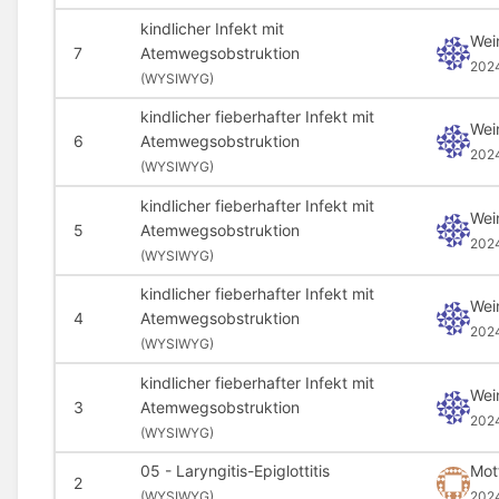
kindlicher Infekt mit
Wei
7
Atemwegsobstruktion
202
(
WYSIWYG)
kindlicher fieberhafter Infekt mit
Wei
6
Atemwegsobstruktion
202
(
WYSIWYG)
kindlicher fieberhafter Infekt mit
Wei
5
Atemwegsobstruktion
202
(
WYSIWYG)
kindlicher fieberhafter Infekt mit
Wei
4
Atemwegsobstruktion
202
(
WYSIWYG)
kindlicher fieberhafter Infekt mit
Wei
3
Atemwegsobstruktion
202
(
WYSIWYG)
05 - Laryngitis-Epiglottitis
Mot
2
(
WYSIWYG)
202