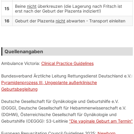
Beine
nicht
überkreuzen (die Lagerung nach Fritsch ist
15
erst nach der Geburt der Plazenta indiziert!)
16
Geburt der Plazenta
nicht
abwarten - Transport einleiten
Quellenangaben
Ambulance Victoria:
Clinical Practice Guidelines
Bundesverband Ärztliche Leitung Rettungsdienst Deutschland e.V.:
Pyramidenprozess III, Ungeplante außerklinische
Geburtsbegleitung
Deutsche Gesellschaft für Gynäkologie und Geburtshilfe e.V.
(DGGG), Deutsche Gesellschaft für Hebammenwissenschaft e.V.
(DGHWi), Österreichische Gesellschaft für Gynäkologie und
Geburtshilfe (OEGGG): S3-Leitlinie
"Die vaginale Geburt am Termin"
European Resuscitation Council Guidelines 2025:
Newborn