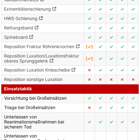
Extremitätenschienung
✓
✓
✓
✓
✓
HWS-Schienung
✓
✓
✓
✓
✓
Rettungsband
✓
✓
✓
✓
✓
Spineboard
✓
✓
✓
✓
✓
Reposition Fraktur Röhrenknochen
(✓)
✓
✓
✓
✓
Reposition Luxation/Luxationsfraktur
(✓)
✓
✓
✓
✓
oberes Sprunggelenk
Reposition Luxation Kniescheibe
✗
✓
✓
✓
✓
Reposition sonstige Luxation
✗
✗
✗
✗
✗
Einsatztaktik
Vorsichtung bei Großeinsätzen
✓
✓
✓
✓
✓
Triage bei Großeinsätzen
✗
✓
✓
✓
✓
Unterlassen von
Reanimationsmaßnahmen bei
✓
✓
✓
✓
✓
sicherem Tod
Unterlassen von