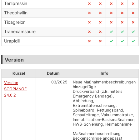
Terlipressin
✗
✗
✗
✗
✗
Theophyllin
✗
✗
✗
✗
✗
Ticagrelor
✗
✗
✗
✗
✗
Tranexamsäure
✗
✗
✓
✓
✓
Urapidil
✗
✗
✓
✓
✓
Version
Kürzel
Datum
Info
03/2025
Neue Maßnahmenbeschreibungen
Version
hinzugefügt:
SCOPMNOE
Druckverband (z.B. mittels
24.0.2
Emergency Bandage),
Abbindung,
Extremitätenschienung,
Spineboard, Rettungsband,
Schaufeltrage, Vakuummatratze,
Immobilisation-Basismaßnahmen,
HWS-Schienung, Helmabnahme
Maßnahmenbeschreibung
Beckenschlinge angepasst