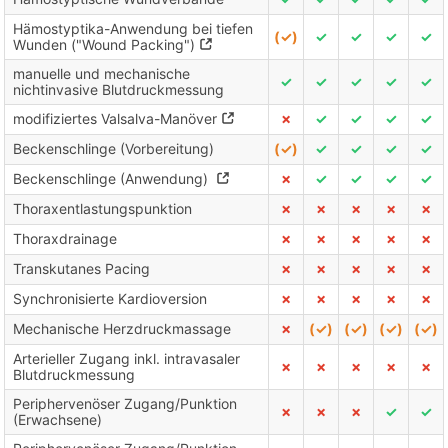
Hämostyptika-Anwendung bei tiefen
(✓)
✓
✓
✓
✓
Wunden ("Wound Packing")
manuelle und mechanische
✓
✓
✓
✓
✓
nichtinvasive Blutdruckmessung
modifiziertes Valsalva-Manöver
✗
✓
✓
✓
✓
Beckenschlinge (Vorbereitung)
(✓)
✓
✓
✓
✓
Beckenschlinge (Anwendung)
✗
✓
✓
✓
✓
Thoraxentlastungspunktion
✗
✗
✗
✗
✗
Thoraxdrainage
✗
✗
✗
✗
✗
Transkutanes Pacing
✗
✗
✗
✗
✗
Synchronisierte Kardioversion
✗
✗
✗
✗
✗
Mechanische Herzdruckmassage
✗
(✓)
(✓)
(✓)
(✓)
Arterieller Zugang inkl. intravasaler
✗
✗
✗
✗
✗
Blutdruckmessung
Periphervenöser Zugang/Punktion
✗
✗
✗
✓
✓
(Erwachsene)