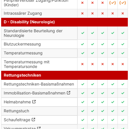
Periphervenöser Zugang/Punktion
✗
✗
✗
(✓)
(✓)
(Kinder)
Intraossärer Zugang
✗
✗
✗
✗
✗
D - Disability (Neurologie)
Standardisierte Beurteilung der
✓
✓
✓
✓
✓
Neurologie
Blutzuckermessung
✓
✓
✓
✓
✓
Temperaturmessung
✓
✓
✓
✓
✓
Temperaturmessung mit
✗
✗
✗
✗
✗
Temperatursonde
Rettungstechniken
Rettungstechniken-Basismaßnahmen
✓
✓
✓
✓
✓
Immobilisation-Basismaßnahmen
✓
✓
✓
✓
✓
Helmabnahme
✓
✓
✓
✓
✓
Rettungstuch
✓
✓
✓
✓
✓
Schaufeltrage
✓
✓
✓
✓
✓
Vakuummatratze
✓
✓
✓
✓
✓