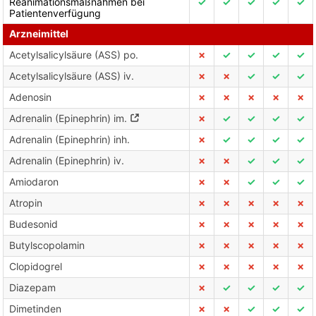
Reanimationsmaßnahmen bei
✓
✓
✓
✓
✓
Patientenverfügung
Arzneimittel
Acetylsalicylsäure (ASS) po.
✗
✓
✓
✓
✓
Acetylsalicylsäure (ASS) iv.
✗
✗
✓
✓
✓
Adenosin
✗
✗
✗
✗
✗
Adrenalin (Epinephrin) im.
✗
✓
✓
✓
✓
Adrenalin (Epinephrin) inh.
✗
✓
✓
✓
✓
Adrenalin (Epinephrin) iv.
✗
✗
✓
✓
✓
Amiodaron
✗
✗
✓
✓
✓
Atropin
✗
✗
✗
✗
✗
Budesonid
✗
✗
✗
✗
✗
Butylscopolamin
✗
✗
✗
✗
✗
Clopidogrel
✗
✗
✗
✗
✗
Diazepam
✗
✓
✓
✓
✓
Dimetinden
✗
✗
✓
✓
✓