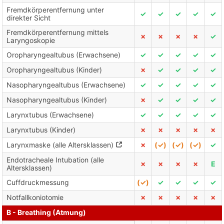
Fremdkörperentfernung unter
✓
✓
✓
✓
✓
direkter Sicht
Fremdkörperentfernung mittels
✗
✗
✗
✗
✓
Laryngoskopie
Oropharyngealtubus (Erwachsene)
✓
✓
✓
✓
✓
Oropharyngealtubus (Kinder)
✗
✓
✓
✓
✓
Nasopharyngealtubus (Erwachsene)
✓
✓
✓
✓
✓
Nasopharyngealtubus (Kinder)
✗
✓
✓
✓
✓
Larynxtubus (Erwachsene)
✓
✓
✓
✓
✓
Larynxtubus (Kinder)
✗
✗
✗
✗
✗
Larynxmaske (alle Altersklassen)
✗
(✓)
(✓)
(✓)
✓
Endotracheale Intubation (alle
✗
✗
✗
✗
E
Altersklassen)
Cuffdruckmessung
(✓)
✓
✓
✓
✓
Notfallkoniotomie
✗
✗
✗
✗
✗
B - Breathing (Atmung)