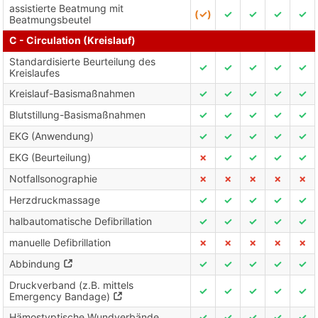
assistierte Beatmung mit
(✓)
✓
✓
✓
✓
Beatmungsbeutel
C - Circulation (Kreislauf)
Standardisierte Beurteilung des
✓
✓
✓
✓
✓
Kreislaufes
Kreislauf-Basismaßnahmen
✓
✓
✓
✓
✓
Blutstillung-Basismaßnahmen
✓
✓
✓
✓
✓
EKG (Anwendung)
✓
✓
✓
✓
✓
EKG (Beurteilung)
✗
✓
✓
✓
✓
Notfallsonographie
✗
✗
✗
✗
✗
Herzdruckmassage
✓
✓
✓
✓
✓
halbautomatische Defibrillation
✓
✓
✓
✓
✓
manuelle Defibrillation
✗
✗
✗
✗
✗
Abbindung
✓
✓
✓
✓
✓
Druckverband (z.B. mittels
✓
✓
✓
✓
✓
Emergency Bandage)
Hämostyptische Wundverbände
✓
✓
✓
✓
✓