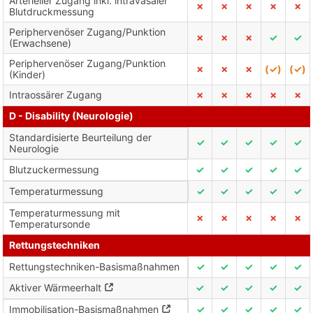
Arterieller Zugang inkl. intravasaler
✗
✗
✗
✗
✗
Blutdruckmessung
Periphervenöser Zugang/Punktion
✗
✗
✗
✓
✓
(Erwachsene)
Periphervenöser Zugang/Punktion
✗
✗
✗
(✓)
(✓)
(Kinder)
Intraossärer Zugang
✗
✗
✗
✗
✗
D - Disability (Neurologie)
Standardisierte Beurteilung der
✓
✓
✓
✓
✓
Neurologie
Blutzuckermessung
✓
✓
✓
✓
✓
Temperaturmessung
✓
✓
✓
✓
✓
Temperaturmessung mit
✗
✗
✗
✗
✗
Temperatursonde
Rettungstechniken
Rettungstechniken-Basismaßnahmen
✓
✓
✓
✓
✓
Aktiver Wärmeerhalt
✓
✓
✓
✓
✓
Immobilisation-Basismaßnahmen
✓
✓
✓
✓
✓