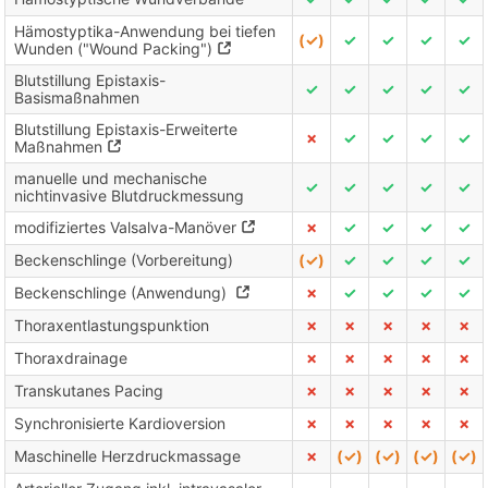
Hämostyptika-Anwendung bei tiefen
(✓)
✓
✓
✓
✓
Wunden ("Wound Packing")
Blutstillung Epistaxis-
✓
✓
✓
✓
✓
Basismaßnahmen
Blutstillung Epistaxis-Erweiterte
✗
✓
✓
✓
✓
Maßnahmen
manuelle und mechanische
✓
✓
✓
✓
✓
nichtinvasive Blutdruckmessung
modifiziertes Valsalva-Manöver
✗
✓
✓
✓
✓
Beckenschlinge (Vorbereitung)
(✓)
✓
✓
✓
✓
Beckenschlinge (Anwendung)
✗
✓
✓
✓
✓
Thoraxentlastungspunktion
✗
✗
✗
✗
✗
Thoraxdrainage
✗
✗
✗
✗
✗
Transkutanes Pacing
✗
✗
✗
✗
✗
Synchronisierte Kardioversion
✗
✗
✗
✗
✗
Maschinelle Herzdruckmassage
✗
(✓)
(✓)
(✓)
(✓)