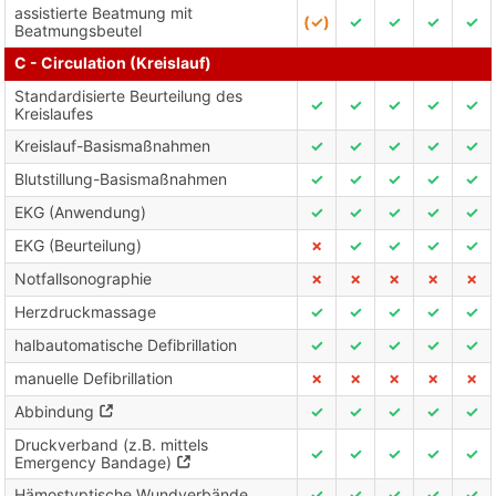
assistierte Beatmung mit
(✓)
✓
✓
✓
✓
Beatmungsbeutel
C - Circulation (Kreislauf)
Standardisierte Beurteilung des
✓
✓
✓
✓
✓
Kreislaufes
Kreislauf-Basismaßnahmen
✓
✓
✓
✓
✓
Blutstillung-Basismaßnahmen
✓
✓
✓
✓
✓
EKG (Anwendung)
✓
✓
✓
✓
✓
EKG (Beurteilung)
✗
✓
✓
✓
✓
Notfallsonographie
✗
✗
✗
✗
✗
Herzdruckmassage
✓
✓
✓
✓
✓
halbautomatische Defibrillation
✓
✓
✓
✓
✓
manuelle Defibrillation
✗
✗
✗
✗
✗
Abbindung
✓
✓
✓
✓
✓
Druckverband (z.B. mittels
✓
✓
✓
✓
✓
Emergency Bandage)
Hämostyptische Wundverbände
✓
✓
✓
✓
✓