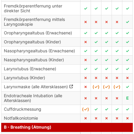
Fremdkörperentfernung unter
✓
✓
✓
✓
✓
direkter Sicht
Fremdkörperentfernung mittels
✗
✗
✗
✗
✓
Laryngoskopie
Oropharyngealtubus (Erwachsene)
✓
✓
✓
✓
✓
Oropharyngealtubus (Kinder)
✗
✓
✓
✓
✓
Nasopharyngealtubus (Erwachsene)
✓
✓
✓
✓
✓
Nasopharyngealtubus (Kinder)
✗
✓
✓
✓
✓
Larynxtubus (Erwachsene)
✓
✓
✓
✓
✓
Larynxtubus (Kinder)
✗
✗
✗
✗
✗
Larynxmaske (alle Altersklassen)
✗
(✓)
(✓)
(✓)
✓
Endotracheale Intubation (alle
✗
✗
✗
✗
E
Altersklassen)
Cuffdruckmessung
(✓)
✓
✓
✓
✓
Notfallkoniotomie
✗
✗
✗
✗
✗
B - Breathing (Atmung)