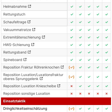
Helmabnahme
✓
✓
✓
✓
✓
Rettungstuch
✓
✓
✓
✓
✓
Schaufeltrage
✓
✓
✓
✓
✓
Vakuummatratze
✓
✓
✓
✓
✓
Extremitätenschienung
✓
✓
✓
✓
✓
HWS-Schienung
✓
✓
✓
✓
✓
Rettungsband
✓
✓
✓
✓
✓
Spineboard
✓
✓
✓
✓
✓
Reposition Fraktur Röhrenknochen
(✓)
✓
✓
✓
✓
Reposition Luxation/Luxationsfraktur
(✓)
✓
✓
✓
✓
oberes Sprunggelenk
Reposition Luxation Kniescheibe
✗
✓
✓
✓
✓
Reposition sonstige Luxation
✗
✗
✗
✗
✗
Einsatztaktik
Dringlichkeitseinschätzung
(✓)
✓
✓
✓
✓