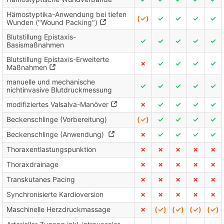
Hämostyptika-Anwendung bei tiefen
(✓)
✓
✓
✓
✓
Wunden ("Wound Packing")
Blutstillung Epistaxis-
✓
✓
✓
✓
✓
Basismaßnahmen
Blutstillung Epistaxis-Erweiterte
✗
✓
✓
✓
✓
Maßnahmen
manuelle und mechanische
✓
✓
✓
✓
✓
nichtinvasive Blutdruckmessung
modifiziertes Valsalva-Manöver
✗
✓
✓
✓
✓
Beckenschlinge (Vorbereitung)
(✓)
✓
✓
✓
✓
Beckenschlinge (Anwendung)
✗
✓
✓
✓
✓
Thoraxentlastungspunktion
✗
✗
✗
✗
✗
Thoraxdrainage
✗
✗
✗
✗
✗
Transkutanes Pacing
✗
✗
✗
✗
✗
Synchronisierte Kardioversion
✗
✗
✗
✗
✗
Maschinelle Herzdruckmassage
✗
(✓)
(✓)
(✓)
(✓)