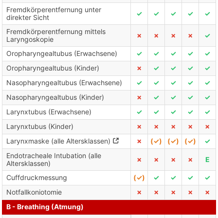
Fremdkörperentfernung unter
✓
✓
✓
✓
✓
direkter Sicht
Fremdkörperentfernung mittels
✗
✗
✗
✗
✓
Laryngoskopie
Oropharyngealtubus (Erwachsene)
✓
✓
✓
✓
✓
Oropharyngealtubus (Kinder)
✗
✓
✓
✓
✓
Nasopharyngealtubus (Erwachsene)
✓
✓
✓
✓
✓
Nasopharyngealtubus (Kinder)
✗
✓
✓
✓
✓
Larynxtubus (Erwachsene)
✓
✓
✓
✓
✓
Larynxtubus (Kinder)
✗
✗
✗
✗
✗
Larynxmaske (alle Altersklassen)
✗
(✓)
(✓)
(✓)
✓
Endotracheale Intubation (alle
✗
✗
✗
✗
E
Altersklassen)
Cuffdruckmessung
(✓)
✓
✓
✓
✓
Notfallkoniotomie
✗
✗
✗
✗
✗
B - Breathing (Atmung)