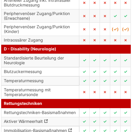
Arterieller Zugang inkl. intravasaler
✗
✗
✗
✗
✗
Blutdruckmessung
Periphervenöser Zugang/Punktion
✗
✗
✗
✓
✓
(Erwachsene)
Periphervenöser Zugang/Punktion
✗
✗
✗
(✓)
(✓)
(Kinder)
Intraossärer Zugang
✗
✗
✗
✗
✗
D - Disability (Neurologie)
Standardisierte Beurteilung der
✓
✓
✓
✓
✓
Neurologie
Blutzuckermessung
✓
✓
✓
✓
✓
Temperaturmessung
✓
✓
✓
✓
✓
Temperaturmessung mit
✗
✗
✗
✗
✗
Temperatursonde
Rettungstechniken
Rettungstechniken-Basismaßnahmen
✓
✓
✓
✓
✓
Aktiver Wärmeerhalt
✓
✓
✓
✓
✓
Immobilisation-Basismaßnahmen
✓
✓
✓
✓
✓