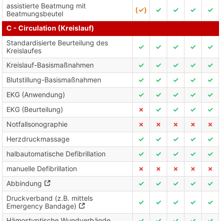
assistierte Beatmung mit
(✓)
✓
✓
✓
✓
Beatmungsbeutel
C - Circulation (Kreislauf)
Standardisierte Beurteilung des
✓
✓
✓
✓
✓
Kreislaufes
Kreislauf-Basismaßnahmen
✓
✓
✓
✓
✓
Blutstillung-Basismaßnahmen
✓
✓
✓
✓
✓
EKG (Anwendung)
✓
✓
✓
✓
✓
EKG (Beurteilung)
✗
✓
✓
✓
✓
Notfallsonographie
✗
✗
✗
✗
✗
Herzdruckmassage
✓
✓
✓
✓
✓
halbautomatische Defibrillation
✓
✓
✓
✓
✓
manuelle Defibrillation
✗
✗
✗
✗
✗
Abbindung
✓
✓
✓
✓
✓
Druckverband (z.B. mittels
✓
✓
✓
✓
✓
Emergency Bandage)
Hämostyptische Wundverbände
✓
✓
✓
✓
✓