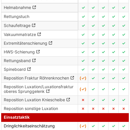
Helmabnahme
✓
✓
✓
✓
✓
Rettungstuch
✓
✓
✓
✓
✓
Schaufeltrage
✓
✓
✓
✓
✓
Vakuummatratze
✓
✓
✓
✓
✓
Extremitätenschienung
✓
✓
✓
✓
✓
HWS-Schienung
✓
✓
✓
✓
✓
Rettungsband
✓
✓
✓
✓
✓
Spineboard
✓
✓
✓
✓
✓
Reposition Fraktur Röhrenknochen
(✓)
✓
✓
✓
✓
Reposition Luxation/Luxationsfraktur
(✓)
✓
✓
✓
✓
oberes Sprunggelenk
Reposition Luxation Kniescheibe
✗
✓
✓
✓
✓
Reposition sonstige Luxation
✗
✗
✗
✗
✗
Einsatztaktik
Dringlichkeitseinschätzung
(✓)
✓
✓
✓
✓