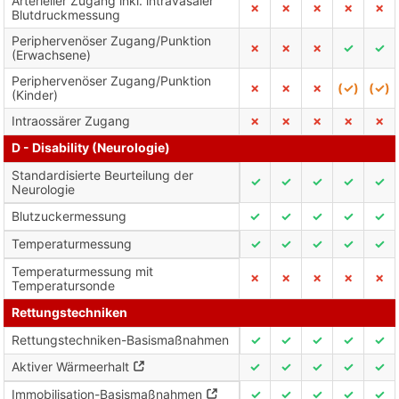
Arterieller Zugang inkl. intravasaler
✗
✗
✗
✗
✗
Blutdruckmessung
Periphervenöser Zugang/Punktion
✗
✗
✗
✓
✓
(Erwachsene)
Periphervenöser Zugang/Punktion
✗
✗
✗
(✓)
(✓)
(Kinder)
Intraossärer Zugang
✗
✗
✗
✗
✗
D - Disability (Neurologie)
Standardisierte Beurteilung der
✓
✓
✓
✓
✓
Neurologie
Blutzuckermessung
✓
✓
✓
✓
✓
Temperaturmessung
✓
✓
✓
✓
✓
Temperaturmessung mit
✗
✗
✗
✗
✗
Temperatursonde
Rettungstechniken
Rettungstechniken-Basismaßnahmen
✓
✓
✓
✓
✓
Aktiver Wärmeerhalt
✓
✓
✓
✓
✓
Immobilisation-Basismaßnahmen
✓
✓
✓
✓
✓