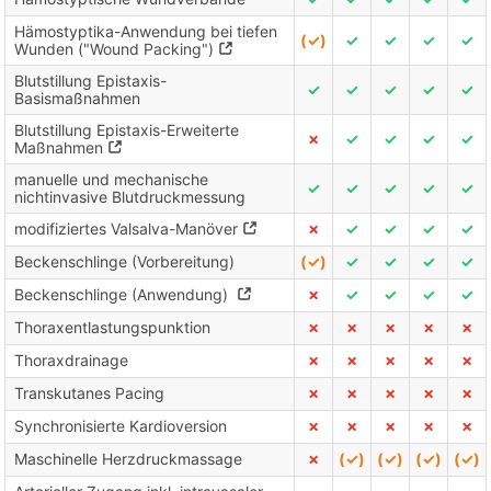
Hämostyptika-Anwendung bei tiefen
(✓)
✓
✓
✓
✓
Wunden ("Wound Packing")
Blutstillung Epistaxis-
✓
✓
✓
✓
✓
Basismaßnahmen
Blutstillung Epistaxis-Erweiterte
✗
✓
✓
✓
✓
Maßnahmen
manuelle und mechanische
✓
✓
✓
✓
✓
nichtinvasive Blutdruckmessung
modifiziertes Valsalva-Manöver
✗
✓
✓
✓
✓
Beckenschlinge (Vorbereitung)
(✓)
✓
✓
✓
✓
Beckenschlinge (Anwendung)
✗
✓
✓
✓
✓
Thoraxentlastungspunktion
✗
✗
✗
✗
✗
Thoraxdrainage
✗
✗
✗
✗
✗
Transkutanes Pacing
✗
✗
✗
✗
✗
Synchronisierte Kardioversion
✗
✗
✗
✗
✗
Maschinelle Herzdruckmassage
✗
(✓)
(✓)
(✓)
(✓)