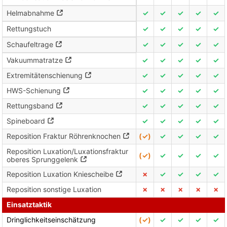
Helmabnahme
✓
✓
✓
✓
✓
Rettungstuch
✓
✓
✓
✓
✓
Schaufeltrage
✓
✓
✓
✓
✓
Vakuummatratze
✓
✓
✓
✓
✓
Extremitätenschienung
✓
✓
✓
✓
✓
HWS-Schienung
✓
✓
✓
✓
✓
Rettungsband
✓
✓
✓
✓
✓
Spineboard
✓
✓
✓
✓
✓
Reposition Fraktur Röhrenknochen
(✓)
✓
✓
✓
✓
Reposition Luxation/Luxationsfraktur
(✓)
✓
✓
✓
✓
oberes Sprunggelenk
Reposition Luxation Kniescheibe
✗
✓
✓
✓
✓
Reposition sonstige Luxation
✗
✗
✗
✗
✗
Einsatztaktik
Dringlichkeitseinschätzung
(✓)
✓
✓
✓
✓