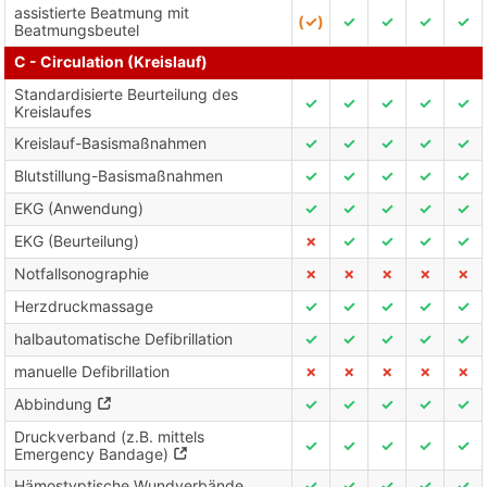
assistierte Beatmung mit
(✓)
✓
✓
✓
✓
Beatmungsbeutel
C - Circulation (Kreislauf)
Standardisierte Beurteilung des
✓
✓
✓
✓
✓
Kreislaufes
Kreislauf-Basismaßnahmen
✓
✓
✓
✓
✓
Blutstillung-Basismaßnahmen
✓
✓
✓
✓
✓
EKG (Anwendung)
✓
✓
✓
✓
✓
EKG (Beurteilung)
✗
✓
✓
✓
✓
Notfallsonographie
✗
✗
✗
✗
✗
Herzdruckmassage
✓
✓
✓
✓
✓
halbautomatische Defibrillation
✓
✓
✓
✓
✓
manuelle Defibrillation
✗
✗
✗
✗
✗
Abbindung
✓
✓
✓
✓
✓
Druckverband (z.B. mittels
✓
✓
✓
✓
✓
Emergency Bandage)
Hämostyptische Wundverbände
✓
✓
✓
✓
✓