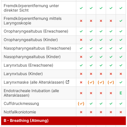
Fremdkörperentfernung unter
✓
✓
✓
✓
✓
direkter Sicht
Fremdkörperentfernung mittels
✗
✗
✗
✗
✓
Laryngoskopie
Oropharyngealtubus (Erwachsene)
✓
✓
✓
✓
✓
Oropharyngealtubus (Kinder)
✗
✓
✓
✓
✓
Nasopharyngealtubus (Erwachsene)
✓
✓
✓
✓
✓
Nasopharyngealtubus (Kinder)
✗
✓
✓
✓
✓
Larynxtubus (Erwachsene)
✓
✓
✓
✓
✓
Larynxtubus (Kinder)
✗
✗
✗
✗
✗
Larynxmaske (alle Altersklassen)
✗
(✓)
(✓)
(✓)
✓
Endotracheale Intubation (alle
✗
✗
✗
✗
E
Altersklassen)
Cuffdruckmessung
(✓)
✓
✓
✓
✓
Notfallkoniotomie
✗
✗
✗
✗
✗
B - Breathing (Atmung)