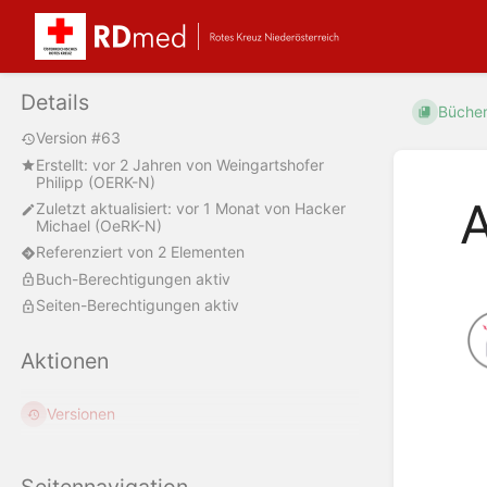
Details
Büche
Version #63
Erstellt:
vor 2 Jahren
von
Weingartshofer
Philipp (OERK-N)
A
Zuletzt aktualisiert:
vor 1 Monat
von
Hacker
Michael (OeRK-N)
Referenziert von 2 Elementen
Buch-Berechtigungen aktiv
Seiten-Berechtigungen aktiv
Aktionen
Versionen