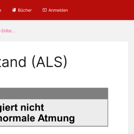
e
Bücher
Anmelden
tillst...
stand (ALS)