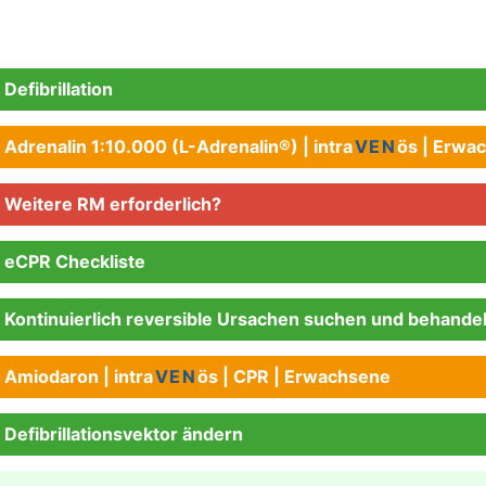
Defibrillation
Adrenalin 1:10.000 (L-Adrenalin®) | intra
VEN
ös | Erwa
Weitere RM erforderlich?
eCPR Checkliste
Kontinuierlich reversible Ursachen suchen und behande
Amiodaron | intra
VEN
ös | CPR | Erwachsene
Defibrillationsvektor ändern