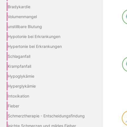
Bradykardie
Volumenmangel
unstillbare Blutung
Hypotonie bei Erkrankungen
Hypertonie bei Erkrankungen
Schlaganfall
Krampfanfall
Hypoglykämie
Hyperglykämie
Intoxikation
Fieber
Schmerztherapie - Entscheidungsfindung
leichte Schmerzen und mildes Fieber