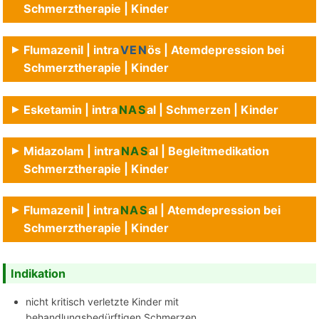
Schmerztherapie | Kinder
Flumazenil | intra
VEN
ös | Atemdepression bei
Schmerztherapie | Kinder
Esketamin | intra
NAS
al | Schmerzen | Kinder
Midazolam | intra
NAS
al | Begleitmedikation
Schmerztherapie | Kinder
Flumazenil | intra
NAS
al | Atemdepression bei
Schmerztherapie | Kinder
Indikation
nicht kritisch verletzte Kinder mit
behandlungsbedürftigen Schmerzen