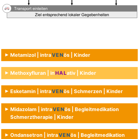
Metamizol | intra
VEN
ös | Kinder
Methoxyfluran | in
HAL
ativ | Kinder
Esketamin | intra
VEN
ös | Schmerzen | Kinder
Midazolam | intra
VEN
ös | Begleitmedikation
Schmerztherapie | Kinder
Ondansetron | intra
VEN
ös | Begleitmedikation