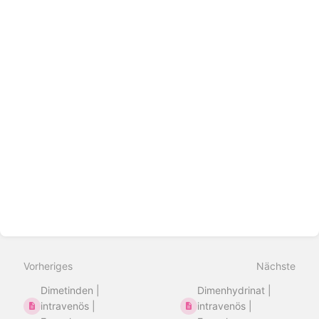
Abschnittsauswahlmodus
aktivieren
Vorheriges
Nächste
Dimetinden |
Dimenhydrinat |
intravenös |
intravenös |