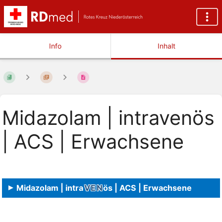
Info
Inhalt
Midazolam | intravenös
| ACS | Erwachsene
Midazolam | intra
VEN
ös | ACS | Erwachsene
Abschnittsauswahlmodus
aktivieren