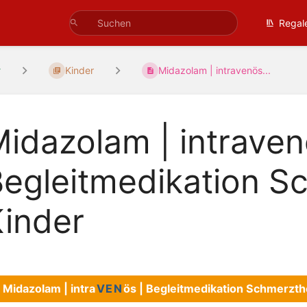
Regal
r
Kinder
Midazolam | intravenös...
idazolam | intraven
egleitmedikation S
inder
Midazolam | intra
VEN
ös | Begleitmedikation Schmerzth