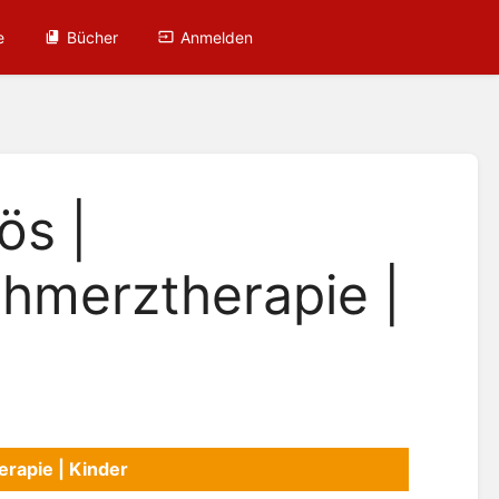
e
Bücher
Anmelden
ös |
chmerztherapie |
erapie | Kinder