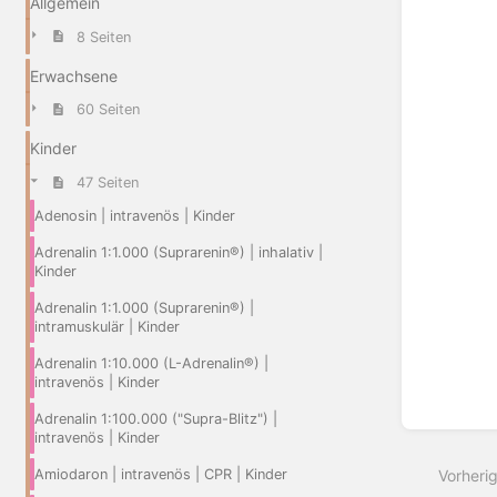
Allgemein
Abschn
aktivie
8 Seiten
Erwachsene
60 Seiten
Kinder
47 Seiten
Adenosin | intravenös | Kinder
Adrenalin 1:1.000 (Suprarenin®) | inhalativ |
Kinder
Adrenalin 1:1.000 (Suprarenin®) |
intramuskulär | Kinder
Adrenalin 1:10.000 (L-Adrenalin®) |
intravenös | Kinder
Adrenalin 1:100.000 ("Supra-Blitz") |
intravenös | Kinder
Amiodaron | intravenös | CPR | Kinder
Vorheri