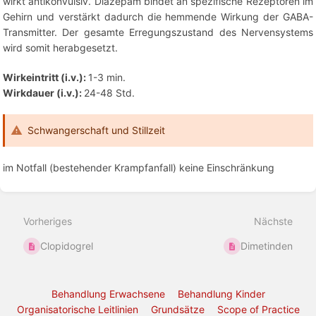
wirkt antikonvulsiv. Diazepam bindet an spezifische Rezeptoren im
Gehirn und verstärkt dadurch die hemmende Wirkung der GABA-
Transmitter. Der gesamte Erregungszustand des Nervensystems
wird somit herabgesetzt.
Wirkeintritt (i.v.):
1-3 min.
Wirkdauer (i.v.):
24-48 Std.
Schwangerschaft und Stillzeit
im Notfall (bestehender Krampfanfall) keine Einschränkung
Abschnittsauswahlmodus
aktivieren
Vorheriges
Nächste
Clopidogrel
Dimetinden
Behandlung Erwachsene
Behandlung Kinder
Organisatorische Leitlinien
Grundsätze
Scope of Practice