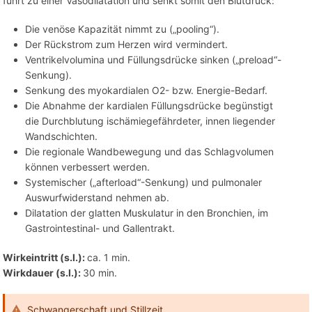
führt zu einer Vasodilatation und senkt somit den Blutdruck:
Die venöse Kapazität nimmt zu („pooling“).
Der Rückstrom zum Herzen wird vermindert.
Ventrikelvolumina und Füllungsdrücke sinken („preload“-
Senkung).
Senkung des myokardialen O2- bzw. Energie-Bedarf.
Die Abnahme der kardialen Füllungsdrücke begünstigt
die Durchblutung ischämiegefährdeter, innen liegender
Wandschichten.
Die regionale Wandbewegung und das Schlagvolumen
können verbessert werden.
Systemischer („afterload“-Senkung) und pulmonaler
Auswurfwiderstand nehmen ab.
Dilatation der glatten Muskulatur in den Bronchien, im
Gastrointestinal- und Gallentrakt.
Wirkeintritt (s.l.):
ca. 1 min.
Wirkdauer (s.l.):
30 min.
Schwangerschaft und Stillzeit