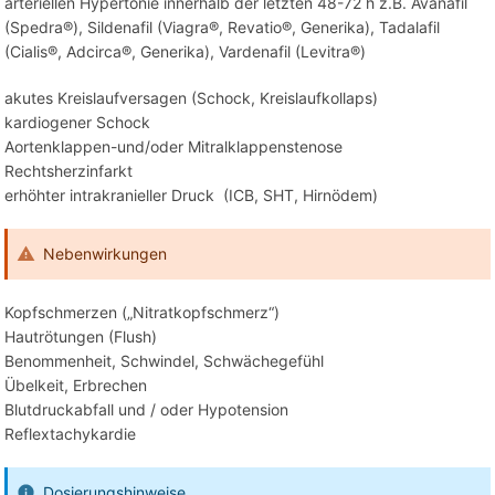
arteriellen Hypertonie innerhalb der letzten 48-72 h z.B. Avanafil
(Spedra®), Sildenafil (Viagra®, Revatio®, Generika), Tadalafil
(Cialis®, Adcirca®, Generika), Vardenafil (Levitra®)
akutes Kreislaufversagen (Schock, Kreislaufkollaps)
kardiogener Schock
Aortenklappen-und/oder Mitralklappenstenose
Rechtsherzinfarkt
erhöhter intrakranieller Druck (ICB, SHT, Hirnödem)
Nebenwirkungen
Kopfschmerzen („Nitratkopfschmerz“)
Hautrötungen (Flush)
Benommenheit, Schwindel, Schwächegefühl
Übelkeit, Erbrechen
Blutdruckabfall und / oder Hypotension
Reflextachykardie
Dosierungshinweise